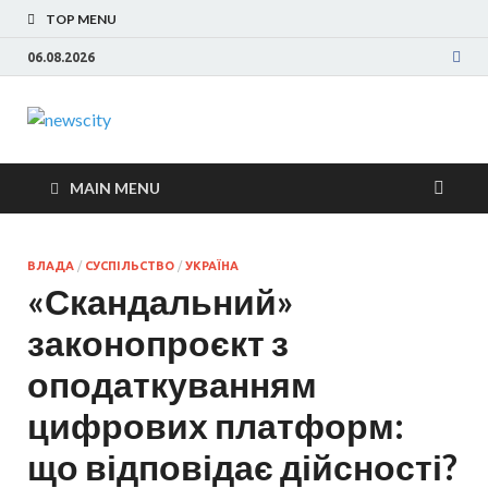
TOP MENU
06.08.2026
NewsCity —
Новости Запорожья и Запорожской области
сегодня. События Запорожья, коррупция,
свежие новости
политика, дтп, новости спорта
MAIN MENU
Запорожья
ВЛАДА
/
СУСПІЛЬСТВО
/
УКРАЇНА
сегодня
«Скандальний»
законопроєкт з
оподаткуванням
цифрових платформ:
що відповідає дійсності?