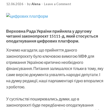
12.06.2026
-
by
Alena
-
Leave a Comment
Верховна Рада України прийняла у другому
читанні законопроєкт 15111-д, який стосується
оподаткування цифрових платформ.
Хочемо нагадати, що прийняття даного
законопроєкту було ключовою вимогою МВФ для
отримання Україною критично необхідного
фінансування. Питання залишалося тільки в тому, яку
саме версію документа ухвалять народні депутати. І
на думку редакції, наші парламентарі гідно впоралися
з роботою.
У суспільстві поширювались думки, що в
законопроєкті буде передбачено оподаткування