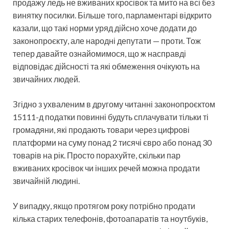
продажу ледь не вживаних кросівок та мито на всі без
винятку посилки. Більше того, парламентарі відкрито
казали, що такі норми уряд дійсно хоче додати до
законопроєкту, але народні депутати — проти. Тож
тепер давайте ознайомимося, що ж насправді
відповідає дійсності та які обмеження очікують на
звичайних людей.
Згідно з ухваленим в другому читанні законопроєктом
15111-д податки повинні будуть сплачувати тільки ті
громадяни, які продають товари через цифрові
платформи на суму понад 2 тисячі євро або понад 30
товарів на рік. Просто порахуйте, скільки пар
вживаних кросівок чи інших речей можна продати
звичайній людині.
У випадку, якщо протягом року потрібно продати
кілька старих телефонів, фотоапаратів та ноутбуків,