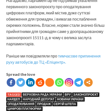
Нагадаємо, парламентар не підтримав ухвалення
первинного законопроєкту про оподаткування
цифрових платформ, який містив дуже суттєві
обмеження для громадян, і вимагав послаблення
окремих положень. Власне, норми стали значно більш
прийнятними для громадян саме у доопрацьованому
законопроєкті 15111-д, в чому є велика заслуга
парламентарів.
Раніше ми повідомляли про
тимчасове припинення
руху автобусів до ТЦ «Епіцентр».
Spread the love
TAGGED
ВЕРХОВНА РАДА УКРАЇНИ
ВРУ
ЗАКОНОПРОЄКТ
НАРДЕП
НАРОДНИЙ ДЕПУТАТ
НОВИНИ УКРАЇНИ
ОПОДАТКУВАННЯ
ПРОДАЖ
СЕРГІЙ ШТЕПА
ЦИФРОВІ ПЛАТФОРМИ