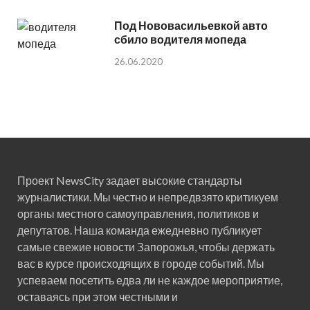
Под Нововасильевкой авто
сбило водителя мопеда
26.06.2020
Проект NewsCity задает высокие стандарты
журналистики. Мы честно и непредвзято критикуем
органы местного самоуправления, политиков и
депутатов. Наша команда ежедневно публикует
самые свежие новости Запорожья, чтобы держать
вас в курсе происходящих в городе событий. Мы
успеваем посетить едва ли не каждое мероприятие,
оставаясь при этом честными и