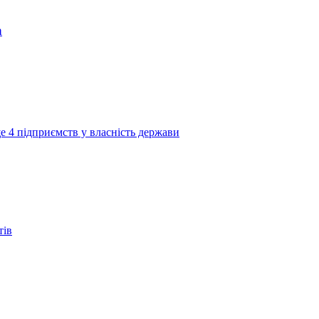
а
е 4 підприємств у власність держави
тів