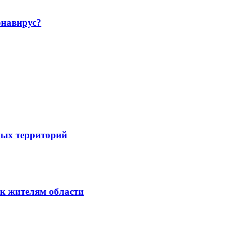
навирус?
ных территорий
к жителям области