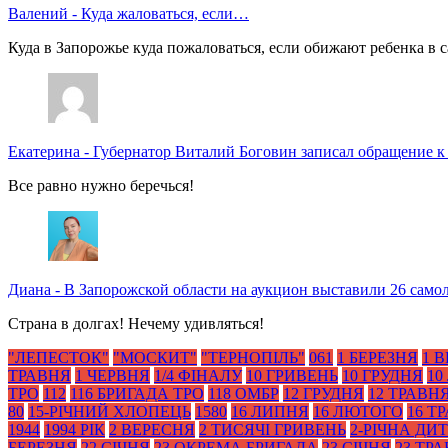
Валений
-
Куда жаловаться, если…
Куда в Запорожье куда пожаловаться, если обижают ребенка в с
Екатерина
-
Губернатор Виталий Боговин записал обращение к
Все равно нужно беречься!
Диана
-
В Запорожской области на аукцион выставили 26 само
Страна в долгах! Нечему удивляться!
"ЛЕПЕСТОК"
"МОСКИТ"
"ТЕРНОПІЛЬ"
061
1 БЕРЕЗНЯ
1 
ТРАВНЯ
1 ЧЕРВНЯ
1/4 ФІНАЛУ
10 ГРИВЕНЬ
10 ГРУДНЯ
10
ТРО
112
116 БРИГАДА ТРО
118 ОМБР
12 ГРУДНЯ
12 ТРАВН
80
15-РІЧНИЙ ХЛОПЕЦЬ
1580
16 ЛИПНЯ
16 ЛЮТОГО
16 Т
1944
1994 РІК
2 ВЕРЕСНЯ
2 ТИСЯЧІ ГРИВЕНЬ
2-РІЧНА ДИ
БЕРЕЗНЯ
22 СІЧНЯ
23 ОКРЕМА БРИГАДА
23 СІЧНЯ
23 ТР