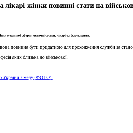
та лікарі-жінки повинні стати на військ
інки медичної сфери: медичні сестри, лікарі та фармацевти.
 вона повинна бути придатною для проходження служби за станом
фесія яких близька до військової.
б України з меду (ФОТО).