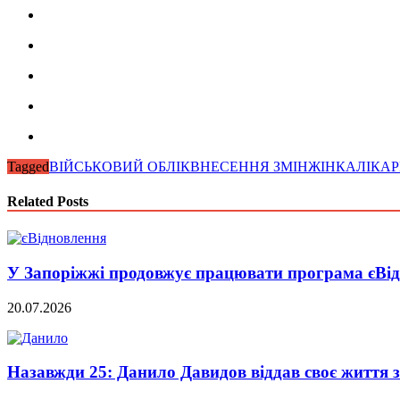
Tagged
ВІЙСЬКОВИЙ ОБЛІК
ВНЕСЕННЯ ЗМІН
ЖІНКА
ЛІКАР
Related Posts
У Запоріжжі продовжує працювати програма єВі
20.07.2026
Назавжди 25: Данило Давидов віддав своє життя 