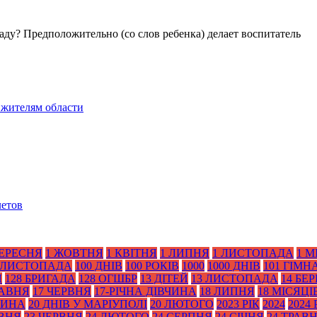
аду? Предположительно (со слов ребенка) делает воспитатель
 жителям области
летов
ВЕРЕСНЯ
1 ЖОВТНЯ
1 КВІТНЯ
1 ЛИПНЯ
1 ЛИСТОПАДА
1 М
 ЛИСТОПАДА
100 ДНІВ
100 РОКІВ
1000
1000 ДНІВ
101 ГІМН
Я
128 БРИГАДА
128 ОГШБР
13 ДІТЕЙ
13 ЛИСТОПАДА
14 БЕ
РАВНЯ
17 ЧЕРВНЯ
17-РІЧНА ДІВЧИНА
18 ЛИПНЯ
18 МІСЯЦІ
ТИНА
20 ДНІВ У МАРІУПОЛІ
20 ЛЮТОГО
2023 РІК
2024
2024 
АВНЯ
23 ЧЕРВНЯ
24 ЛЮТОГО
24 СЕРПНЯ
24 СІЧНЯ
24 ТРАВ