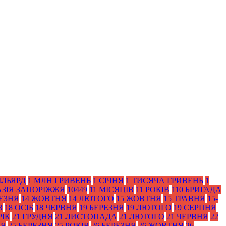
ІЛЬЯРД
1 МЛН ГРИВЕНЬ
1 СІЧНЯ
1 ТИСЯЧА ГРИВЕНЬ
1
АЗІЯ ЗАПОРІЖЖЯ
10449
11 МІСЯЦІВ
11 РОКІВ
110 БРИГАДА
РЕЗНЯ
14 ЖОВТНЯ
14 ЛЮТОГО
15 ЖОВТНЯ
15 ТРАВНЯ
15-
В
18 ОСІБ
18 ЧЕРВНЯ
19 БЕРЕЗНЯ
19 ЛЮТОГО
19 СЕРПНЯ
РІК
21 ГРУДНЯ
21 ЛИСТОПАДА
21 ЛЮТОГО
21 ЧЕРВНЯ
22
НЯ
25 БЕРЕЗНЯ
25 РОКІВ
26 БЕРЕЗНЯ
26 ЖОВТНЯ
26