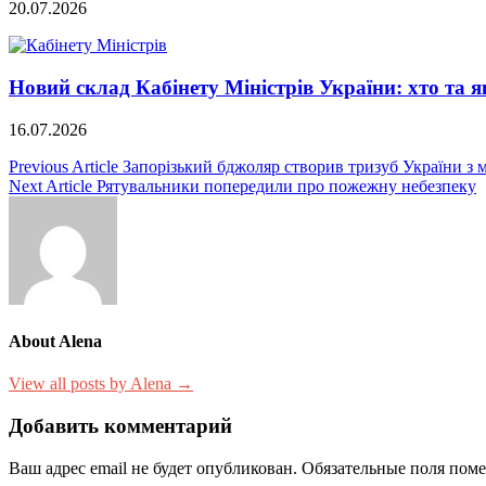
20.07.2026
Новий склад Кабінету Міністрів України: хто та я
16.07.2026
Навигация
Previous Article
Запорізький бджоляр створив тризуб України з
Next Article
Рятувальники попередили про пожежну небезпеку
по
записям
About Alena
View all posts by Alena →
Добавить комментарий
Ваш адрес email не будет опубликован.
Обязательные поля пом