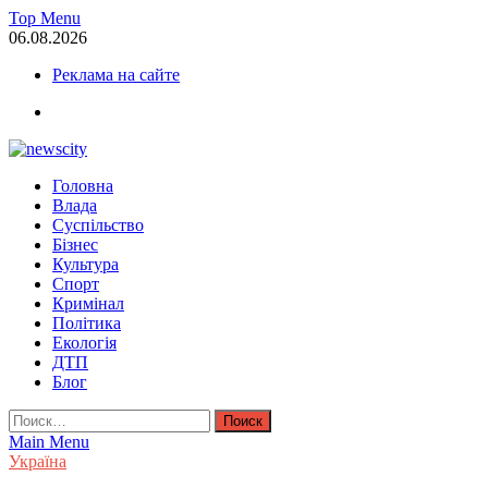
Skip
Top Menu
to
06.08.2026
content
Реклама на сайте
facebook
NewsCity — свежие новости Запорожья сегодня
Головна
Новости Запорожья и Запорожской области сегодня. События За
Влада
Суспільство
Бізнес
Культура
Спорт
Кримінал
Політика
Екологія
ДТП
Блог
Найти:
Main Menu
Україна