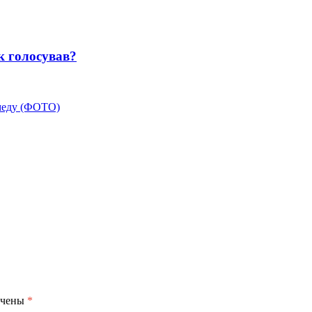
к голосував?
 меду (ФОТО)
ечены
*