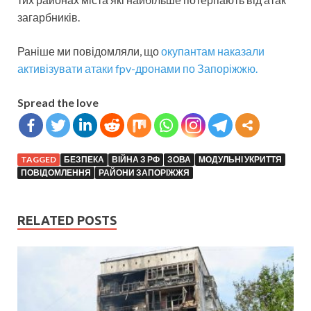
загарбників.
Раніше ми повідомляли, що
окупантам наказали
активізувати атаки fpv-дронами по Запоріжжю.
Spread the love
TAGGED
БЕЗПЕКА
ВІЙНА З РФ
ЗОВА
МОДУЛЬНІ УКРИТТЯ
ПОВІДОМЛЕННЯ
РАЙОНИ ЗАПОРІЖЖЯ
RELATED POSTS