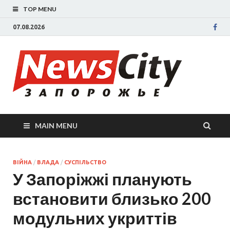
TOP MENU
07.08.2026
New
Новости
Запорожья
све
Запорожск
области
сегодня.
нов
События
MAIN MENU
Запорожья
Зап
коррупция,
политика,
сег
дтп, новос
ВІЙНА
/
ВЛАДА
/
СУСПІЛЬСТВО
У Запоріжжі планують
спорта
встановити близько 200
модульних укриттів