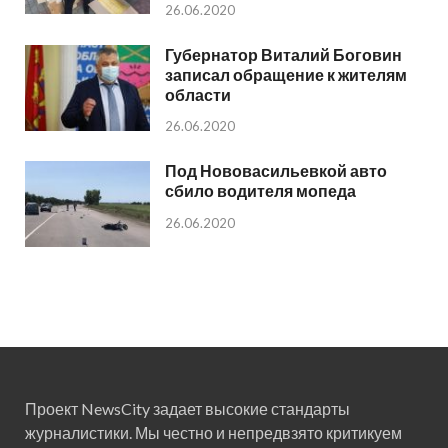
26.06.2020
Губернатор Виталий Боговин
записал обращение к жителям
области
26.06.2020
Под Нововасильевкой авто
сбило водителя мопеда
26.06.2020
Проект NewsCity задает высокие стандарты
журналистики. Мы честно и непредвзято критикуем