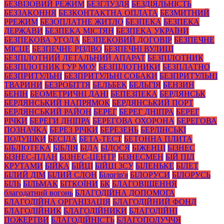
БЕЗВІЗОВИЙ РЕЖИМ
БЕЗГЛУЗДЯ
БЕЗДІЯЛЬНІСТЬ
БЕЗЗАКОННЯ
БЕЗКОНТАКТНА ОПЛАТА
БЕЗМИТНИЙ
РРЕЖИМ
БЕЗОПЛАТНЕ ЖИТЛО
БЕЗПЕКА
БЕЗПЕКА
ДЕРЖАВИ
БЕЗПЕКА МІСТЯН
БЕЗПЕКА УКРАЇНИ
БЕЗПЕКОВА УГОДА
БЕЗПЕКОВИЙ ДОГОВІР
БЕЗПЕЧНЕ
МІСЦЕ
БЕЗПЕЧНЕ РІЗДВО
БЕЗПЕЧНІ ВУЛИЦІ
БЕЗПІЛОТНИЙ ЛЕТАЛЬНИЙ АПАРАТ
БЕЗПІЛОТНИК
БЕЗПІЛОТНИК ГУР МОУ
БЕЗПІЛОТНИКИ
БЕЗПЛАТНО
БЕЗПРИТУЛЬНІ
БЕЗПРИТУЛЬНІ СОБАКИ
БЕЗПРИТУЛЬНІ
ТВАРИНИ
БЕЗРОБІТТЯ
БЕЛЬБЕК
БЕЛЬГІЯ
БЕНЗИН
БЕНІН
БЕОМЕТРИЧНІ ДАНІ
БЕПЕЗПЕКА
БЕРДЯНСЬК
БЕРДЯНСЬКИЙ НАПРЯМОК
БЕРДЯНСЬКИЙ ПОРТ
БЕРДЯНСЬКИЙ РАЙОН
БЕРЕГ
БЕРЕГ ДНІПРА
БЕРЕГ
РІЧКИ
БЕРЕГИ ДНІПРА
БЕРЕГОВА ОХОРОНА
БЕРЕГОВА
ПОЗНАЧКА
БЕРЕЗ РІЧКИ
БЕРЕЗЕНЬ
БЕРЛІНСЬКІ
ПОДУШКИ
БЕСІДА
БЕТА-ТЕСТ
БЕТОННА ПЛИТА
БІБЛІОТЕКА
БІБЛІЯ
БІДА
БІДОСЯ
БІЖЕНЦІ
БІЗНЕС
БІЗНЕС-ПЛАН
БІЗНЕС-ЦЕНТР
БІЗНЕСМЕН
БІЙ ПІД
КРУТАМИ
БІЙКА
БІЙЦІ
БІЙЦІ ЗСУ
БІЛЕНЬКЕ
БІЛЕТ
БІЛИЙ ДІМ
БІЛИЙ СЛОН
Білогір'я
БІЛОРУСИ
БІЛОРУСЬ
БІЛЬ
БІЛЬМАК
БІТКОЇНИ
БК
БЛАГОВІЩЕННЯ
благодатний вогонь
БЛАГОДІЙНА ДОПОМОГА
БЛАГОДІЙНА ОРГАНІЗАЦІЯ
БЛАГОДІЙНИЙ ФОНД
БЛАГОДІЙНИК
БЛАГОДІЙНИКИ
БЛАГОДІЙНІ
ПОЖЕРТВИ
БЛАГОДІЙНІСТЬ
БЛАГОПОЛУЧЧЯ