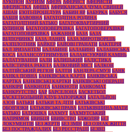
АУКЦІОН
АУТИЗМ
АФЕРА
АФЕРИСТ
АФЕРИСТИ
АФЕРИСТКА
АФІША
АФРИКАНСЬКА ЧУМА СВИНЕЙ
АШАН
Б'ЮТІ-ПРОЦЕДУРА
БАБИН ЯР
БАБУРКА
БАБУСЯ
БАБЦЯ
БАВОВНА
БАГАТОДІТНА РОДИНА
БАГАТОДІТНИЙ БАТЬКО
БАГАТОКВАРТИРНИЙ
БУДИНОК
БАГАТОПОВЕРХІВКА
БАГАТОПОВЕРХІВКИ
БАГАТОПОВІРХІВКА
БАЖАННЯ
БАЗА
БАЗА
ВІДПОЧИНКУ
БАЗА ДАНИХ
БАЗА МИРОТВОРЕЦЬ
БАЗПІЛОТНИК
БАЙКЕР
БАЙОВІ ГРАНАТИ
БАКТЕРІЯ
БАЛ ЗРИЗАНТЕМ
БАЛАБИНЕ
БАЛАБИНО
БАЛАБІНСЬКА
КОСА
БАЛАНСОУТРИМУВАЧ
БАЛАНСУЮЧИЙ КАМІНЬ
БАЛАТУВАННЯ
БАЛИ
БАЛИЦЬКИЙ
БАЛІСТИКА
БАЛІСТИЧНА РАКЕТА
БАЛКОВИЙ МІСТ
БАЛКОН
БАЛТІЙСЬКИЙ РЕГІОН
БАЛТІЯ
БАНДЕРА-СМУЗІ
БАНК
БАНКА ПОВНА
БАНКІВСЬКА КАРТА
БАНКІВСЬКА
КАРТКА
БАНКІВСЬКІ КАРТКИ
БАНКІВСЬКІ ОПЕРАЦІЇ
БАНКІРИ
БАНКНОТА
БАНКНОТИ
БАНКОМАТ
БАНКРУТСТВО
БАР
БАРСЕЛОНА
БАСКЕТБОЛ
БАСКЕТБОЛЬНИЙ КЛУБ ЗАПОРІЖЖЯ
БАТАЛЬЙОН
АЗОВ
БАТЬКИ
БАТЬКИ ТА ДІТИ
БАТЬКІВСЬКІ
ОБОВ'ЯЗКИ
БАТЬКІВСЬКІ ПРАВА
БАТЬКІВЩИНА-МАТИ
БАТЬКО
БАТЮШКА
БАХМУТ
БАХМУТСЬКИЙ
НАПРЯМОК
БВИБЦЯ
БВИВСТВО
БДЖОЛЯР
БЕЗ
ДОКУМЕНТІВ
БЕЗ ЖЕРТВ
БЕЗ ЗМІН
БЕЗ ОЗНАК ЖИТТЯ
БЕЗ ПОСТРАЖДАЛИХ
БЕЗ РЕЄСТРАЦІЇ
БЕЗВІЗ