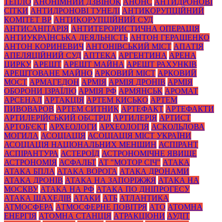
ТЕПЛО
АНОНІМНИЙ ДЗВІНОК
АНОНС
АНТИДРОНОВІ
СІТКИ
АНТИДРОНОВІ ТУНЕЛІ
АНТИКОРУПЦІЙНИЙ
КОМІТЕТ ВР
АНТИКОРУПЦІЙНИЙ СУД
АНТИСАНІТАРІЯ
АНТИТЕРОРИСТИЧНА ОПЕРАЦІЯ
АНТИУКРАЇНСЬКА ДЕЯЛЬНІСТЬ
АНТОН ГЕРАЩЕНКО
АНТОН КОРИНЕВИЧ
АНТОНІВСЬКИЙ МІСТ
АПАТІЯ
АПЕЛЯЦІЙНИЙ СУД
АПТЕКА
АРГЕНТИНА
АРЕНА
ЦИРКУ
АРЕШТ
АРЕШТ МАЙНА
АРЕШТ РАХУНКІВ
АРЕШТОВАНЕ МАЙНО
АРКОВИЙ МІСТ
АРКОВИЙ
МОСТ
АРМАГЕДОН
АРМІЯ
АРМІЯ ДРОНІВ
АРМІЯ
ОБОРОНИ ІЗРАЇЛЮ
АРМІЯ РФ
АРМЯНСЬК
АРОМАТ
АРСЕНАЛ
АРТАКЦІЯ
АРТЕМ КИСЬКО
АРТЕМ
ПИВОВАРОВ
АРТЕМ СИТНИК
АРТЕФАКТ
АРТЕФАКТИ
АРТИЛЕРІЙСЬКИЙ ОБСТРІЛ
АРТИЛЕРІЯ
АРТИСТ
АРТОБ'ЄКТ
АРХЕОЛОГИ
АРХЕОЛОГІЯ
АСКОЛЬДОВА
МОГИЛА
АСОЦІАЦІЯ
АСОЦІАЦІЯ МІСТ УКРАЇНИ
АСОЦІАЦІЯ НАЦІОНАЛЬНИХ МЕНШИН
АСПІРАНТ
АСПІРАНТУРА
АСТЕРОЇД
АСТРОНОМІЧНЕ ЯВИЩЕ
АСТРОНОМІЯ
АСФАЛЬТ
АТ "МОТОР СІЧ"
АТАКА
АТАКА БПЛА
АТАКА ВОРОГА
АТАКА ДРОНАМИ
АТАКА ДРОНІВ
АТАКА НА ЗАПОРІЖЖЯ
АТАКА НА
МОСКВУ
АТАКА НА РФ
АТАКА ПО ДНІПРОГЕСУ
АТАКА ШАХЕДІВ
АТАКИ
АТБ
АТЛАНТИКА
АТМОСФЕРА
АТМОСФЕРНЕ ПОВІТРЯ
АТО
АТОМНА
ЕНЕРГІЯ
АТОМНА СТАНЦІЯ
АТРАКЦІОНИ
АУДІТ