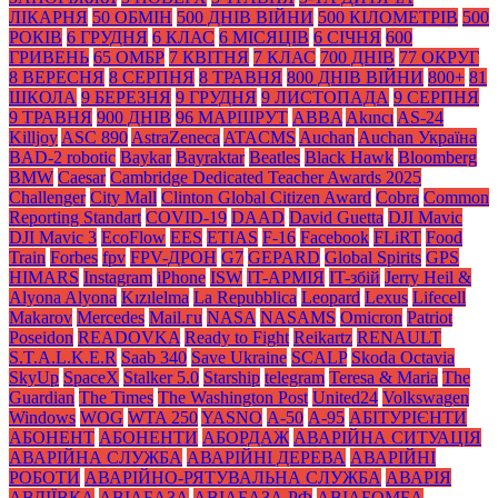
ЛІКАРНЯ
50 ОБМІН
500 ДНІВ ВІЙНИ
500 КІЛОМЕТРІВ
500
РОКІВ
6 ГРУДНЯ
6 КЛАС
6 МІСЯЦІВ
6 СІЧНЯ
600
ГРИВЕНЬ
65 ОМБР
7 КВІТНЯ
7 КЛАС
700 ДНІВ
77 ОКРУГ
8 ВЕРЕСНЯ
8 СЕРПНЯ
8 ТРАВНЯ
800 ДНІВ ВІЙНИ
800+
81
ШКОЛА
9 БЕРЕЗНЯ
9 ГРУДНЯ
9 ЛИСТОПАДА
9 СЕРПНЯ
9 ТРАВНЯ
900 ДНІВ
96 МАРШРУТ
ABBA
Akıncı
AS-24
Killjoy
ASC 890
AstraZeneca
ATACMS
Auchan
Auchan Україна
BAD-2 robotic
Baykar
Bayraktar
Beatles
Black Нawk
Bloomberg
BMW
Caesar
Cambridge Dedicated Teacher Awards 2025
Challenger
City Mall
Clinton Global Citizen Award
Cobra
Common
Reporting Standart
COVID-19
DAAD
David Guetta
DJI Mavic
DJI Mavic 3
EcoFlow
EES
ETIAS
F-16
Facebook
FLiRT
Food
Train
Forbes
fpv
FPV-ДРОН
G7
GEPARD
Global Spirits
GPS
HIMARS
Instagram
iPhone
ISW
IT-АРМІЯ
IT-збій
Jerry Heil &
Alyona Alyona
Kızılelma
La Repubblica
Leopard
Lexus
Lifecell
Makarov
Mercedes
Mаil.гu
NASA
NASAMS
Omicron
Patriot
Poseidon
READOVKA
Ready to Fight
Reikartz
RENAULT
S.T.A.L.K.E.R
Saab 340
Save Ukraine
SCALP
Skoda Octavia
SkyUp
SpaceX
Stalker 5.0
Starship
telegram
Teresa & Maria
The
Guardian
The Times
The Washington Post
United24
Volkswagen
Windows
WOG
WTA 250
YASNO
А-50
А-95
АБІТУРІЄНТИ
АБОНЕНТ
АБОНЕНТИ
АБОРДАЖ
АВАРІЙНА СИТУАЦІЯ
АВАРІЙНА СЛУЖБА
АВАРІЙНІ ДЕРЕВА
АВАРІЙНІ
РОБОТИ
АВАРІЙНО-РЯТУВАЛЬНА СЛУЖБА
АВАРІЯ
АВДІЇВКА
АВІАБАЗА
АВІАБАЗА РФ
АВІАБОМБА