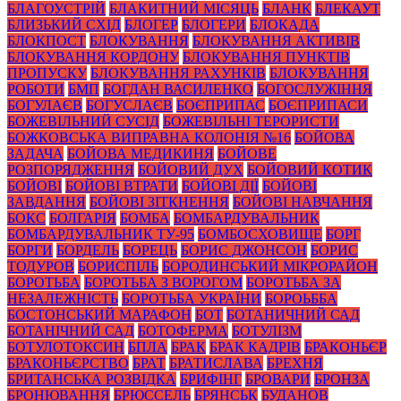
БЛАГОУСТРІЙ
БЛАКИТНИЙ МІСЯЦЬ
БЛАНК
БЛЕКАУТ
БЛИЗЬКИЙ СХІД
БЛОГЕР
БЛОГЕРИ
БЛОКАДА
БЛОКПОСТ
БЛОКУВАННЯ
БЛОКУВАННЯ АКТИВІВ
БЛОКУВАННЯ КОРДОНУ
БЛОКУВАННЯ ПУНКТІВ
ПРОПУСКУ
БЛОКУВАННЯ РАХУНКІВ
БЛОКУВАННЯ
РОБОТИ
БМП
БОГДАН ВАСИЛЕНКО
БОГОСЛУЖІННЯ
БОГУЛАЄВ
БОГУСЛАЄВ
БОЄПРИПАС
БОЄПРИПАСИ
БОЖЕВІЛЬНИЙ СУСІД
БОЖЕВІЛЬНІ ТЕРОРИСТИ
БОЖКОВСЬКА ВИПРАВНА КОЛОНІЯ №16
БОЙОВА
ЗАДАЧА
БОЙОВА МЕДИКИНЯ
БОЙОВЕ
РОЗПОРЯДЖЕННЯ
БОЙОВИЙ ДУХ
БОЙОВИЙ КОТИК
БОЙОВІ
БОЙОВІ ВТРАТИ
БОЙОВІ ДІЇ
БОЙОВІ
ЗАВДАННЯ
БОЙОВІ ЗІТКНЕННЯ
БОЙОВІ НАВЧАННЯ
БОКС
БОЛГАРІЯ
БОМБА
БОМБАРДУВАЛЬНИК
БОМБАРДУВАЛЬНИК ТУ-95
БОМБОСХОВИЩЕ
БОРГ
БОРГИ
БОРДЕЛЬ
БОРЕЦЬ
БОРИС ДЖОНСОН
БОРИС
ТОДУРОВ
БОРИСПІЛЬ
БОРОДИНСЬКИЙ МІКРОРАЙОН
БОРОТЬБА
БОРОТЬБА З ВОРОГОМ
БОРОТЬБА ЗА
НЕЗАЛЕЖНІСТЬ
БОРОТЬБА УКРАЇНИ
БОРОЬББА
БОСТОНСЬКИЙ МАРАФОН
БОТ
БОТАНИЧНИЙ САД
БОТАНІЧНИЙ САД
БОТОФЕРМА
БОТУЛІЗМ
БОТУЛОТОКСИН
БПЛА
БРАК
БРАК КАДРІВ
БРАКОНЬЄР
БРАКОНЬЄРСТВО
БРАТ
БРАТИСЛАВА
БРЕХНЯ
БРИТАНСЬКА РОЗВІДКА
БРИФІНГ
БРОВАРИ
БРОНЗА
БРОНЮВАННЯ
БРЮССЕЛЬ
БРЯНСЬК
БУДАНОВ