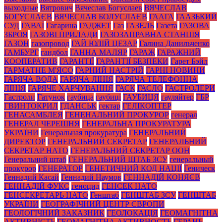
выходные
Вятрович
Вячеслав Богуслаев
ВЯЧЕСЛАВ
БОГУСЛАЄВ
ВЯЧЕСЛАВ БОЛУСЛАЄВ
ГААГА
ГААЗЬКИЙ
СУД
ГАВАЇ
Гагарина
ГАДЖЕТ
Газ
ГАЗЕЛЬ
Газета
ГАЗОВА
ЗБРОЯ
ГАЗОВІ ПРИЛАДИ
ГАЗОЗАПРАВНА СТАНЦІЯ
ГАЗОН
газопровод
ГАЙ ЮЛІЙ ЦЕЗАР
Галина Данильченко
ГАМБУРГ
гандбол
ГАННА МАЛЯР
ГАРАЖ
ГАРАЖНИЙ
КООПЕРАТИВ
ГАРАНТІЇ
ГАРАНТІЇ БЕЗПЕКИ
Гарет Бэйл
ГАРМАТНЕ М'ЯСО
ГАРНИЙ НАСТРІЙ
ГАРНІ НОВИНИ
ГАРЯЧА ВОДА
ГАРЯЧА ЛІНІЯ
ГАРЯЧА ТЕЛЕФОННА
ЛІНІЯ
ГАРЯЧЕ ХАРЧУВАННЯ
ГАСК
ГАСЛО
ГАСТРОЛЕРИ
Гастроли
Гатунок
гаубица
гаубиці
ГАУБИЦЯ
гауляйтер
ГБР
ГВИНТОКРИЛ
ГДАНСЬК
гектар
ГЕЛІКОПТЕР
ГЕНАСАМБЛЕЯ
ГЕНЕНАЛЬНИЙ ПРОКУРОР
генерал
ГЕНЕРАЛ ЧЕРЕШНЯ
ГЕНЕРАЛЬНА ПРОКУРАТУРА
УКРАЇНИ
Генеральная прокуратура
ГЕНЕРАЛЬНИЙ
ДИРЕКТОР
ГЕНЕРАЛЬНИЙ СЕКРЕТАР
ГЕНЕРАЛЬНИЙ
СЕКРЕТАР НАТО
ГЕНЕРАЛЬНИЙ СЕКРЕТАР ООН
Генеральний штаб
ГЕНЕРАЛЬНИЙ ШТАБ ЗСУ
генеральный
прокурор
ГЕНЕРАТОР
ГЕНЕТИЧНИЙ КОД НАЦІЇ
Геническ
Геннадий Касай
Геннадий Наумов
ГЕННАДІЙ КОНЯЄВ
ГЕННАДІЙ ФУКС
геноцид
ГЕНСЕК НАТО
ГЕНСЕКРЕТАРЬ НАТО
Генштаб
ГЕНШТАБ ЗСУ
ГЕНШТАБ
УКРАЇНИ
ГЕОГРАФІЧНИЙ ЦЕНТР ЄВРОПИ
ГЕОЛОГІЧНИЙ ЗАКАЗНИК
ГЕОЛОКАЦІЯ
ГЕОМАГНІТНА
АКТИВНІСТЬ
ГЕОМАГНІТНА АКТИВНОСТЬ
ГЕРАНЬ