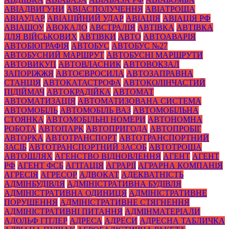
АВІАДВИГУНИ
АВІАСПОЛУЧЕННЯ
АВІАТРОЩА
АВІАУДАР
АВІАЦІЙНИЙ УДАР
АВІАЦІЯ
АВІАЦІЯ РФ
АВІАШОУ
АВОКАДО
АВСТРАЛІЯ
АВТІВКА
АВТІВКА
ДЛЯ ВІЙСЬКОВИХ
АВТІВКИ
АВТО
АВТОАВАРІЯ
АВТОБІОГРАФІЯ
АВТОБУС
АВТОБУС №27
АВТОБУСНИЙ МАРШРУТ
АВТОБУСНІ МАРШРУТИ
АВТОВИКУП
АВТОВЛАСНИК
АВТОВОКЗАЛ
ЗАПОРІЖЖЯ
АВТОЄВРОСИЛА
АВТОЗАПРАВНА
СТАНЦІЯ
АВТОКАТАСТРОФА
АВТОКОЛІНЧАСТИЙ
ПІДІЙМАЧ
АВТОКРАДІЙКА
АВТОМАТ
АВТОМАТИЗАЦІЯ
АВТОМАТИЗОВАНА СИСТЕМА
АВТОМОБІЛЬ
АВТОМОБІЛЬ ВАЗ
АВТОМОБІЛЬНА
СТОЯНКА
АВТОМОБІЛЬНІ НОМЕРИ
АВТОНОМНА
РОБОТА
АВТОПАРК
АВТОПРИГОДА
АВТОПРОБІГ
АВТОРКА
АВТОТРАНСПОРТ
АВТОТРАНСПОРТНИЙ
ЗАСІБ
АВТОТРАНСПОРТНИЙ ЗАСОБ
АВТОТРОЩА
АВТОШЛЯХ
АГЕНСТВО ВІДНОВЛЕННЯ
АГЕНТ
АГЕНТ
РФ
АГЕНТ ФСБ
АГІТАЦІЯ
АГРАРІЇ
АГРАРНА КОМПАНІЯ
АГРЕСІЯ
АГРЕСОР
АДВОКАТ
АДЕКВАТНІСТЬ
АДМІНБУДІВЛЯ
АДМІНІСТРАТИВНА БУДІВЛЯ
АДМІНІСТРАТИВНА ОДИНИЦЯ
АДМІНІСТРАТИВНЕ
ПОРУШЕННЯ
АДМІНІСТРАТИВНЕ СТЯГНЕННЯ
АДМІНІСТРАТИВНІ ПИТАННЯ
АДМІНМАТЕРІАЛИ
АДОЛЬФ ГІТЛЕР
АДРЕСА
АДРЕСИ
АДРЕСНА ТАБЛИЧКА