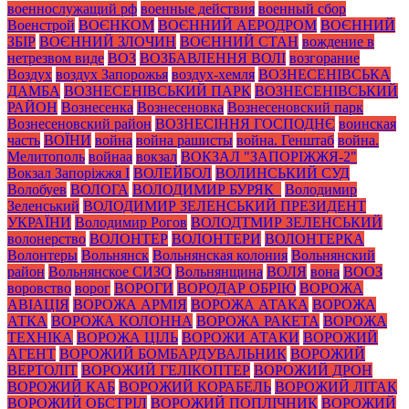
военнослужащий рф
военные действия
военный сбор
Военстрой
ВОЄНКОМ
ВОЄННИЙ АЕРОДРОМ
ВОЄННИЙ
ЗБІР
ВОЄННИЙ ЗЛОЧИН
ВОЄННИЙ СТАН
вождение в
нетрезвом виде
ВОЗ
ВОЗБАВЛЕННЯ ВОЛІ
возгорание
Воздух
воздух Запорожья
воздух-хемля
ВОЗНЕСЕНІВСЬКА
ДАМБА
ВОЗНЕСЕНІВСЬКИЙ ПАРК
ВОЗНЕСЕНІВСЬКИЙ
РАЙОН
Вознесенка
Вознесеновка
Вознесеновский парк
Вознесеновский район
ВОЗНЕСІННЯ ГОСПОДНЄ
воинская
часть
ВОЇНИ
война
война рашисты
война. Генштаб
война.
Мелитополь
войнаа
вокзал
ВОКЗАЛ "ЗАПОРІЖЖЯ-2"
Вокзал Запоріжжя І
ВОЛЕЙБОЛ
ВОЛИНСЬКИЙ СУД
Волобуев
ВОЛОГА
ВОЛОДИМИР БУРЯК_
Володимир
Зеленський
ВОЛОДИМИР ЗЕЛЕНСЬКИЙ ПРЕЗИДЕНТ
УКРАЇНИ
Володимир Рогов
ВОЛОДТМИР ЗЕЛЕНСЬКИЙ
волонерство
ВОЛОНТЕР
ВОЛОНТЕРИ
ВОЛОНТЕРКА
Волонтеры
Вольнянск
Вольнянская колония
Вольнянский
район
Вольнянское СИЗО
Вольнянщина
ВОЛЯ
вона
ВООЗ
воровство
ворог
ВОРОГИ
ВОРОДАР ОБРІЮ
ВОРОЖА
АВІАЦІЯ
ВОРОЖА АРМІЯ
ВОРОЖА АТАКА
ВОРОЖА
АТКА
ВОРОЖА КОЛОННА
ВОРОЖА РАКЕТА
ВОРОЖА
ТЕХНІКА
ВОРОЖА ЦІЛЬ
ВОРОЖИ АТАКИ
ВОРОЖИЙ
АГЕНТ
ВОРОЖИЙ БОМБАРДУВАЛЬНИК
ВОРОЖИЙ
ВЕРТОЛІТ
ВОРОЖИЙ ГЕЛІКОПТЕР
ВОРОЖИЙ ДРОН
ВОРОЖИЙ КАБ
ВОРОЖИЙ КОРАБЕЛЬ
ВОРОЖИЙ ЛІТАК
ВОРОЖИЙ ОБСТРІЛ
ВОРОЖИЙ ПОПЛІЧНИК
ВОРОЖИЙ