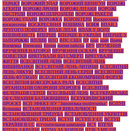
ТЕРАКТ
ВОРОЖИЙ УДАР
ВОРОЖИЙ ШПИГУН
ВОРОЖІ
АГЕНТИ
ВОРОЖІ ДРОНИ
ВОРОЖІ ЛІТАКИ
ВОРОЖІ
ОБСТРІЛИ
ВОРОЖІ ПІДРОЗДІЛИ
ВОРОЖІ РАКЕТИ
ВОРОЖІ УДАРИ
ВОРОЖКА
ВОРОНТЕРИ
Воскресенка
воскресенье
ВОСКРЕСІННЯ
ВОЩИНА
ВОЯЖ
ВПАВ З
ДРУГОГО ПОВЕРХУ
ВПАВ ЛІТАК
ВПАВ У ВОДУ
ВПЕВНЕНІСТЬ
ВПЕРШЕ
ВПЕРШЕ В УКРАЇНІ
ВПЕРШЕ У
ЗАПОРІЖЖІ
ВПЛИВ
ВПО
ВПС США
ВР
враг
врач
Врачи
Времевка
Времовка
Время
время работы
ВРУ
ВРУЧЕННЯ
ВРУЧЕННЯ НАГОРОД
ВРУЧЕННЯ ОСКАРА
ВРУЧЕННЯ
ПОВІСТКИ
ВРЯТУВАЛИ ВІД СМЕРТІ
ВРЯТУВАЛИ
ЖИТТЯ
ВСЕСВІТНІЙ ДЕНЬ
ВСЕСВІТНІЙ ДЕНЬ
ВИШИВАНКИ
ВСЕСВІТНІЙ ДЕНЬ ДИТИНИ
ВСЕСВІТНІЙ
ДЕНЬ ДЯКУЮ
ВСЕСВІТНІЙ ДЕНЬ СЕРЦЯ
ВСЕСВІТНІЙ
ДЕНЬ ФУТБОЛУ
ВСЕСВІТНІЙ ЕКОНОМІЧНИЙ ФОРУМ
ВСЕСВІТНЯ БОКСЕРСЬКА РАДА
ВСЕСВІТНЯ
ОРГАНІЗАЦІЯ ОХОРОНИ ЗДОРОВ'Я
ВСЕСВІТНЯ
ФЕДЕРАЦІЯ СЕРЦЯ
ВСЕСВІЬНІЙ ДЕНЬ
ВСЕУКРАЇНСЬКЕ
ОБ’ЄДНАННЯ БАТЬКІВЩИНА
ВСЕУКРАЇНСЬКИЙ
ПРОЄКТ
ВСП ЗФККТ НУ "Запорізька політехніка"
ВСПУП
Вспышка
ВСТАНОВЛЕННЯ ІНВАЛІДНОСТІ
ВСТАНОВЛЕННЯ ТРИЗУБА
ВСТАНОВЛЕННЯ УКРИТТІВ
ВСТАНОВЛЕНО ТРИЗУБ
ВСТУП
ВСТУП У ЄС
ВСТУП
УКРАЇНИ В ЄС
вступительная кампания
ВСУ
ВТЕЧА
ВТЕЧА З КРАЇНИ
ВТЕЧА ЗА КОРДОН
ВТІК З МІСЦЯ