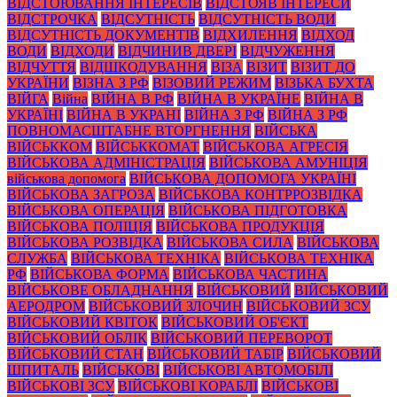
ВІДСТОЮВАННЯ ІНТЕРЕСІВ
ВІДСТОЯВ ІНТЕРЕСИ
ВІДСТРОЧКА
ВІДСУТНІСТЬ
ВІДСУТНІСТЬ ВОДИ
ВІДСУТНІСТЬ ДОКУМЕНТІВ
ВІДХИЛЕННЯ
ВІДХОД
ВОДИ
ВІДХОДИ
ВІДЧИНИВ ДВЕРІ
ВІДЧУЖЕННЯ
ВІДЧУТТЯ
ВІДШКОДУВАННЯ
ВІЗА
ВІЗИТ
ВІЗИТ ДО
УКРАЇНИ
ВІЗНА З РФ
ВІЗОВИЙ РЕЖИМ
ВІЗЬКА БУХТА
ВІЙГА
Війна
ВІЙНА В РФ
ВІЙНА В УКРАЇНЕ
ВІЙНА В
УКРАЇНІ
ВІЙНА В УКРАНІ
ВІЙНА З РФ
ВІЙНА З РФ
ПОВНОМАСШТАБНЕ ВТОРГНЕННЯ
ВІЙСЬКА
ВІЙСЬККОМ
ВІЙСЬККОМАТ
ВІЙСЬКОВА АГРЕСІЯ
ВІЙСЬКОВА АДМІНІСТРАЦІЯ
ВІЙСЬКОВА АМУНІЦІЯ
військова допомога
ВІЙСЬКОВА ДОПОМОГА УКРАЇНІ
ВІЙСЬКОВА ЗАГРОЗА
ВІЙСЬКОВА КОНТРРОЗВІДКА
ВІЙСЬКОВА ОПЕРАЦІЯ
ВІЙСЬКОВА ПІДГОТОВКА
ВІЙСЬКОВА ПОЛІЦІЯ
ВІЙСЬКОВА ПРОДУКЦІЯ
ВІЙСЬКОВА РОЗВІДКА
ВІЙСЬКОВА СИЛА
ВІЙСЬКОВА
СЛУЖБА
ВІЙСЬКОВА ТЕХНІКА
ВІЙСЬКОВА ТЕХНІКА
РФ
ВІЙСЬКОВА ФОРМА
ВІЙСЬКОВА ЧАСТИНА
ВІЙСЬКОВЕ ОБЛАДНАННЯ
ВІЙСЬКОВИЙ
ВІЙСЬКОВИЙ
АЕРОДРОМ
ВІЙСЬКОВИЙ ЗЛОЧИН
ВІЙСЬКОВИЙ ЗСУ
ВІЙСЬКОВИЙ КВІТОК
ВІЙСЬКОВИЙ ОБ'ЄКТ
ВІЙСЬКОВИЙ ОБЛІК
ВІЙСЬКОВИЙ ПЕРЕВОРОТ
ВІЙСЬКОВИЙ СТАН
ВІЙСЬКОВИЙ ТАБІР
ВІЙСЬКОВИЙ
ШПИТАЛЬ
ВІЙСЬКОВІ
ВІЙСЬКОВІ АВТОМОБІЛІ
ВІЙСЬКОВІ ЗСУ
ВІЙСЬКОВІ КОРАБЛІ
ВІЙСЬКОВІ