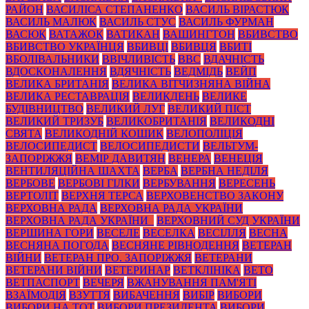
РАЙОН
ВАСИЛІСА СТЕПАНЕНКО
ВАСИЛЬ ВІРАСТЮК
ВАСИЛЬ МАЛЮК
ВАСИЛЬ СТУС
ВАСИЛЬ ФУРМАН
ВАСЮК
ВАТАЖОК
ВАТИКАН
ВАШИНГТОН
ВБИВСТВО
ВБИВСТВО УКРАЇНЦЯ
ВБИВЦІ
ВБИВЦЯ
ВБИТІ
ВБОЛІВАЛЬНИКИ
ВВІЧЛИВІСТЬ
ВВС
ВДАЧНІСТЬ
ВДОСКОНАЛЕННЯ
ВДЯЧНІСТЬ
ВЕДМІДЬ
ВЕЙП
ВЕЛИКА БРИТАНІЯ
ВЕЛИКА ВІТЧИЗНЯНА ВІЙНА
ВЕЛИКА РЕСТАВРАЦІЯ
ВЕЛИКДЕНЬ
ВЕЛИКЕ
БУДІВНИЦТВО
ВЕЛИКИЙ ЛУГ
ВЕЛИКИЙ ПІСТ
ВЕЛИКИЙ ТРИЗУБ
ВЕЛИКОБРИТАНІЯ
ВЕЛИКОДНІ
СВЯТА
ВЕЛИКОДНІЙ КОШИК
ВЕЛОПОЛІЦІЯ
ВЕЛОСИПЕДИСТ
ВЕЛОСИПЕДИСТИ
ВЕЛЬТУМ-
ЗАПОРІЖЖЯ
ВЕМІР ДАВИТЯН
ВЕНЕРА
ВЕНЕЦІЯ
ВЕНТИЛЯЦІЙНА ШАХТА
ВЕРБА
ВЕРБНА НЕДІЛЯ
ВЕРБОВЕ
ВЕРБОВІ ГІЛКИ
ВЕРБУВАННЯ
ВЕРЕСЕНЬ
ВЕРТОЛІТ
ВЕРХНЯ ТЕРСА
ВЕРХОВЕНСТВО ЗАКОНУ
ВЕРХОВНА РАДА
ВЕРХОВНА РАДА УКРАЇНИ
ВЕРХОВНА РАДА УКРАЇНИ_
ВЕРХОВНИЙ СУД УКРАЇНИ
ВЕРШИНА ГОРИ
ВЕСЕЛЕ
ВЕСЕЛКА
ВЕСІЛЛЯ
ВЕСНА
ВЕСНЯНА ПОГОДА
ВЕСНЯНЕ РІВНОДЕННЯ
ВЕТЕРАН
ВІЙНИ
ВЕТЕРАН ПРО. ЗАПОРІЖЖЯ
ВЕТЕРАНИ
ВЕТЕРАНИ ВІЙНИ
ВЕТЕРИНАР
ВЕТКЛІНІКА
ВЕТО
ВЕТПАСПОРТ
ВЕЧЕРЯ
ВЖАНУВАННЯ ПАМ'ЯТІ
ВЗАЇМОДІЯ
ВЗУТТЯ
ВИБАЧЕННЯ
ВИБІР
ВИБОРИ
ВИБОРИ НА ТОТ
ВИБОРИ ПРЕЗИДЕНТА
ВИБОРИ