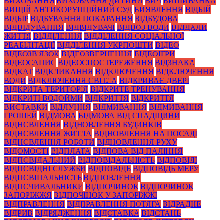
ВИХОВАННЯ
ВИХОВАННЯ ДИТИНИ
ВИЧ
ВИШИВАНКА
ВИЩІЙ АНТИКОРУПЦІЙНИЙ СУД
ВИЯВЛЕННЯ
ВІДБІЙ
ВІДБІР
ВІДБУВАННЯ ПОКАРАННЯ
ВІДБУДОВА
ВІДВІДУВАННЯ
ВІДВІДУВАЧІ
ВІДВОЗ ВОДИ
ВІДДАЛИ
ЖИТТЯ
ВІДДІЛЕННЯ
ВІДДІЛЕННЯ СОЦІАЛЬНОЇ
РЕАБІЛІТАЦІЇ
ВІДДІЛЕННЯ УКРПОШТИ
ВІДЕО
ВІДЕОЗВ'ЯЗОК
ВІДЕОЗВЕРНЕННЯ
ВІДЕОІГРИ
ВІДЕОСАПИС
ВІДЕОСПОСТЕРЕЖЕННЯ
ВІДЗНАКА
ВІДКАТ
ВІДКЛИКАННЯ
ВІДКЛЮЧЕННЯ
ВІДКЛЮЧЕННЯ
ВОДИ
ВІДКЛЮЧЕННЯ СВІТЛА
ВІДКРИВАЄ ДВЕРІ
ВІДКРИТА ТЕРИТОРІЯ
ВІДКРИТЕ ТРЕНУВАННЯ
ВІДКРИТІ ВОДОЙМИ
ВІДКРИТТЯ
ВІДКРИТТЯ
ВИСТАВКИ
ВІДЛУННЯ
ВІДМИВАННЯ
ВІДМИВАННЯ
ГРОШЕЙ
ВІДМОВА
ВІДМОВА ВІД СПАДЩИНИ
ВІДНОВЛЕННЯ
ВІДНОВЛЕННЯ БУДИНКІВ
ВІДНОВЛЕННЯ ЖИТЛА
ВІДНОВЛЕННЯ НА ПОСАДІ
ВІДНОВЛЕННЯ РОБОТИ
ВІДНОВЛЕННЯ РУХУ
ВІДОМОСТІ
ВІДПЛАТА
ВІДПОВА ВІД ПАЛІННЯ
ВІДПОВІДАЛЬНИЙ
ВІДПОВІДАЛЬНІСТЬ
ВІДПОВІДІ
ВІДПОВІДНІ СЛУЖБИ
ВІДПОВІДЬ
ВІДПОВІДЬ МЕРУ
ВІДПОВІПАЛЬНІСТЬ
ВІДПОВЛЕННЯ
ВІДПОЧИВАЛЬНИКИ
ВІДПОЧИНОК
ВІДПОЧИНОК
ЗАПОРІЖЖЯ
ВІДПОЧІНОК У ЗАПОРІЖЖІ
ВІДПРАВЛЕННЯ
ВІДПРАВЛЕННЯ ПОТЯГА
ВІДРАДНЕ
ВІДРИВ
ВІДРЯДЖЕННЯ
ВІДСТАВКА
ВІДСТАНЬ