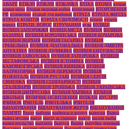
АВАРІЇ
ВТІКАЧ
ВТІКАЧІ
ВТІКАЧКА
ВТІХА
ВТОМА
вторая
армия мира
Вторая мировая война
вторгнення
ВТОРГНЕННЯ
РФ
вторжение
второй тур выборов
ВТРАТА
ВТРАТА ЖИТЛА
ВТРАТА КОШТІВ
ВТРАТА СВІДОМОСТІ
втрати
втрати
ворога
ВТРАТИ. ВОРОГ
ВТРУЧАННЯ
вузы
ВУЛИЦІ
ВУЛИЦІ ЗАПОРІЖЖЯ
ВУЛИЦІ МІСТА
ВУЛИЦЯ
ВУЛИЦЯ
БАЗАРНА
ВУЛИЦЯ БОРОДІНСЬКА
ВУЛИЦЯ БОЧАРОВА
ВУЛИЦЯ ВЕРХНЯ
ВУЛИЦЯ ГАГАРІНА
ВУЛИЦЯ
ГРЕБЕЛЬНА
ВУЛИЦЯ ДІАГОНАЛЬНА
ВУЛИЦЯ ДМИТРА
АПУХТІНА
ВУЛИЦЯ ДУДИКІНА
ВУЛИЦЯ ЕНТУЗІАСТІВ
ВУЛИЦЯ ЗАВОДСЬКА
ВУЛИЦЯ ЗАПОРІЗЬКА
ВУЛИЦЯ
ЗЕСТАФОНСЬКА
ВУЛИЦЯ ІСТОМІНА
ВУЛИЦЯ
КАМ'ЯНОГІРСЬКА
ВУЛИЦЯ КИЯШКА
ВУЛИЦЯ
ПАТРІОТИЧНА
ВУЛИЦЯ ПЕРЕМОГИ
ВУЛИЦЯ
РОЗЕНТАЛЬ
ВУЛИЦЯ РУСТАВІ
ВУЛИЦЯ СЕРГІЯ
СИНЕНКА
ВУЛИЦЯ СОЛІДАРНОСТІ
ВУЛИЦЯ
СТАЛЕВАРІВ
ВУЛИЦЯ ТРОЇЦЬКА
ВУЛИЦЯ УКРАЇНСЬКА
ВУЛИЦЯ ЦИТРУСОВА
ВУЛИЦЯ ЧАРІВНА
ВУЛИЦЯ
ШКІЛЬНА
ВУЛИЧНЕ ОСВІТЛЕННЯ
ВУЛКАН
ВУСТРІЧ
ВЧИНОК
ВЧИТЕЛЬ
ВЧИТЕЛЬКА
ВЧИТЕЛЯ
ВШАНУВАННЯ
ВШАНУВАННЯ ЖЕРТВ
ВШАНУВАННЯ
ПАМ'ЯТІ
Въезд
выборы
выбросы в воздух
вывески
Вывоз
вывоз мусора
выезд
выезд за границу
выкуп
вылов рыбы
вымогательство
выплаты
Выпуск
Вырва
вырубка деревьев
Выставка
высшее образование
Высший совет правосудия