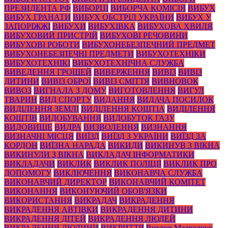
ПРЕЗИДЕНТА РФ
ВИБОРЦІ
ВИБОРЧА КОМІСІЯ
ВИБУХ
ВИБУХ ГРАНАТИ
ВИБУХ ОБСТРІЛ УКРАЇНИ
ВИБУХ У
ЗАПОРІЖЖІ
ВИБУХИ
ВИБУХІВКА
ВИБУХОВА ХВИЛЯ
ВИБУХОВИЙ ПРИСТРІЙ
ВИБУХОВІ РЕЧОВИНИ
ВИБУХОВІ РОБОТИ
ВИБУХОНЕБЕЗПЕЧНИЙ ПРЕДМЕТ
ВИБУХОНЕБЕЗПЕЧНІ ПРЕДМЕТИ
ВИБУХОТЕХНІКИ
ВИБУХОТЕХНІКІ
ВИБУХОТЕХНІЧНА СЛУЖБА
ВИВЕДЕННЯ ГРОШЕЙ
ВИВЕРЖЕННЯ
ВИВІЗ
ВИВІЗ
ДИТИНИ
ВИВІЗ ОБРОЇ
ВИВІЗ СМІТТЯ
ВИВНОВОК
ВИВОЗ
ВИГНАЛА З ДОМУ
ВИГОТОВЛЕННЯ
ВИГУЛ
ТВАРИН
ВИД СПОРТУ
ВИДАННЯ
ВИДАЧА ПОСИЛОК
ВИДІЛЕННЯ ЗЕМЛІ
ВИДІЛЕННЯ КОШТІА
ВИДІЛЕННЯ
КОШТІВ
ВИДОБУВАННЯ
ВИДОБУТОК ГАЗУ
ВИДОВИЩЕ
ВИДРА
ВИЗВОЛЕННЯ
ВИЗНАННЯ
ВИЗНАЧНІ МІСЦЯ
ВИЇЗД
ВИЇЗД З УКРАЇНИ
ВИЇЗД ЗА
КОРДОН
ВИЇЗНА НАРАДА
ВИКИДИ
ВИКИНУВ З ВІКНА
ВИКИНУЛИ З ВІКНА
ВИКЛАДАЧ ІНФОРМАТИКИ
ВИКЛАДАЧИ
ВИКЛИК
ВИКЛИК ПОЛІЦІЇ
ВИКЛИК ПРО
ДОПОМОГУ
ВИКЛЮЧЕННЯ
ВИКОНАВЧА СЛУЖБА
ВИКОНАВЧИЙ ДИРЕКТОР
ВИКОНАВЧИЙ КОМІТЕТ
ВИКОНАННЯ
ВИКОНУЮЧИЙ ОБОВ'ЯЗКИ
ВИКОРИСТАННЯ
ВИКРАДАЧ
ВИКРАДЕННЯ
ВИКРАДЕННЯ АВТІВКИ
ВИКРАДЕННЯ ДИТИНИ
ВИКРАДЕННЯ ДІТЕЙ
ВИКРАДЕННЯ ЛЮДЕЙ
ВИКРАДЕННЯ ЛЮДИНИ
ВИКРИТТЯ
Виктор Медведчук