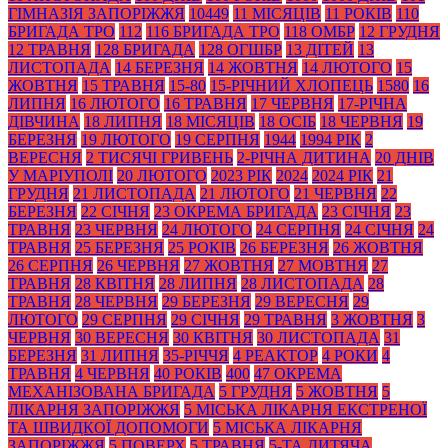
ГІМНАЗІЯ ЗАПОРІЖЖЯ
10449
11 МІСЯЦІВ
11 РОКІВ
110
БРИГАДА ТРО
112
116 БРИГАДА ТРО
118 ОМБР
12 ГРУДНЯ
12 ТРАВНЯ
128 БРИГАДА
128 ОГШБР
13 ДІТЕЙ
13
ЛИСТОПАДА
14 БЕРЕЗНЯ
14 ЖОВТНЯ
14 ЛЮТОГО
15
ЖОВТНЯ
15 ТРАВНЯ
15-80
15-РІЧНИЙ ХЛОПЕЦЬ
1580
16
ЛИПНЯ
16 ЛЮТОГО
16 ТРАВНЯ
17 ЧЕРВНЯ
17-РІЧНА
ДІВЧИНА
18 ЛИПНЯ
18 МІСЯЦІВ
18 ОСІБ
18 ЧЕРВНЯ
19
БЕРЕЗНЯ
19 ЛЮТОГО
19 СЕРПНЯ
1944
1994 РІК
2
ВЕРЕСНЯ
2 ТИСЯЧІ ГРИВЕНЬ
2-РІЧНА ДИТИНА
20 ДНІВ
У МАРІУПОЛІ
20 ЛЮТОГО
2023 РІК
2024
2024 РІК
21
ГРУДНЯ
21 ЛИСТОПАДА
21 ЛЮТОГО
21 ЧЕРВНЯ
22
БЕРЕЗНЯ
22 СІЧНЯ
23 ОКРЕМА БРИГАДА
23 СІЧНЯ
23
ТРАВНЯ
23 ЧЕРВНЯ
24 ЛЮТОГО
24 СЕРПНЯ
24 СІЧНЯ
24
ТРАВНЯ
25 БЕРЕЗНЯ
25 РОКІВ
26 БЕРЕЗНЯ
26 ЖОВТНЯ
26 СЕРПНЯ
26 ЧЕРВНЯ
27 ЖОВТНЯ
27 МОВТНЯ
27
ТРАВНЯ
28 КВІТНЯ
28 ЛИПНЯ
28 ЛИСТОПАДА
28
ТРАВНЯ
28 ЧЕРВНЯ
29 БЕРЕЗНЯ
29 ВЕРЕСНЯ
29
ЛЮТОГО
29 СЕРПНЯ
29 СІЧНЯ
29 ТРАВНЯ
3 ЖОВТНЯ
3
ЧЕРВНЯ
30 ВЕРЕСНЯ
30 КВІТНЯ
30 ЛИСТОПАДА
31
БЕРЕЗНЯ
31 ЛИПНЯ
35-РІЧЧЯ
4 РЕАКТОР
4 РОКИ
4
ТРАВНЯ
4 ЧЕРВНЯ
40 РОКІВ
400
47 ОКРЕМА
МЕХАНІЗОВАНА БРИГАДА
5 ГРУДНЯ
5 ЖОВТНЯ
5
ЛІКАРНЯ ЗАПОРІЖЖЯ
5 МІСЬКА ЛІКАРНЯ ЕКСТРЕНОЇ
ТА ШВИДКОЇ ДОПОМОГИ
5 МІСЬКА ЛІКАРНЯ
ЗАПОРІЖЖЯ
5 ПОВЕРХ
5 ТРАВНЯ
5-ТА ДИТЯЧА