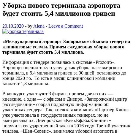
Уборка нового терминала аэропорта
будет стоить 5,4 миллионов гривен
20.10.2020
-
by
Alena
-
Leave a Comment
«Международный аэропорт Запорожья» объявил тендер на
клининговые услуги. Причем ежедневная уборка нового
терминала будет стоить 5,4 миллиона.
Информация о тендере появилась в системе «Prozorro».
Аэропорт оценил такую услугу, как уборка пассажирского
терминала, в 5,4 миллиона гривен за 90 дней, оставшиеся до
конца 2020-го. То есть в месяц клининговой компании
заплатят 1,8 миллиона.
В конкурсе участвуют 3 фирмы, причем две из них —
киевские, а одна — с офисом в Днепре. «Запорожский центр
расследований» собрал подробную информацию об
участниках тендера. Так, киевская компания «Партнер Клин»
уже участвовала в государственных тендерах, но не
выигрывала их. Днепровская «Кью.Еф.Ем.Клининг»
получила государственный заказ в 2016 году. Третий участник
тендера, «Шен-Сервис», занимался уборкой аэропорта в