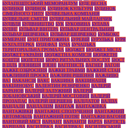
БУДАПЕШТСЬКИЙ МЕМОРАНДУМ
БУДЕ ВЕСНА
БУДИНКИ
БУДИНОК
БУДИНОК КУЛЬТУРИ
БУДИНОК
СІМЕЙНОГО ТИПУ
БУДІВЕЛЬНА КОМПАНІЯ
БУДІВЕЛЬНЕ СМІТТЯ
БУДІВЕЛЬНИЙ МАЙДАНЧИК
БУДІВЛЯ
БУДІВНИЦТВО
БУК
БУКОВИНА
БУЛАВА
БУЛІНГ
БУЛЬВАР ВІНТЕРА
БУЛЬВАР ЦЕНТРАЛЬНИЙ
БУЛЬВАР ШЕВЧЕНКА
БУЛЬВАР ШЕВЧЕНКО
БУМБОКС
БУМЕРАНГ
БУНТ ПРИГОЖИНА
БУРЕВІЙ
БУРУЛЬКА
БУРЯ
БУХГАЛТЕРКА
БУЦЕФАЛ
БУЧА
БУЧАЦЬКА
ТЕРИТОРІАЛЬНА ГРОМАДА
БЮДЖЕТ
БЮДЖЕТ МІСТА
БЮДЖЕТ УКРАЇНИ
БЮДЖЕТНА КОМІСІЯ
БЮДЖЕТНІ
КОШТИ
БЮЛЕТЕНІ
БЮРО РИТУАЛЬНИХ ПОСЛУГ
БЮСТ
В ЦІЛЬ
В'ЯЗНИЦЯ
В'ЯЗНІ
ВАГІТНІСТЬ
ВАГНЕР
ВАГОН
ВАЖКЕ ОЗБРОЄННЯ
ВАЖКИ ТРАВМИ
ВАЖКИЙ СТАН
ВАЖЛИВИЙ ПРОЄКТ
ВАЖЛИВІ РІШЕННЯ
ВАЖЛИВО
ВАЗ
ВАКАНСІЯ
ВАКС
ВАКЦИНА
ВАКЦИНАЦІЯ
ВАКЦИНОБУС
ВАЛЕНТИН РЕЗНІЧЕНКО
ВАЛЕРІЙ
БАРАНОВ
ВАЛЕРІЙ ЗАЛУЖНИЙ
ВАЛЕРІЙ
ЛОБАНОВСЬКИЙ
ВАЛЕРІЙ МОСТОВИЙ
ВАЛЕРІЙ
ПРОЗАПАС
ВАЛЕРІЙ ШЕРШЕНЬ
ВАЛІДАТОР
ВАЛІЗА
ВАНДАЛИ
ВАНДАЛІЗМ
ВАНТАЖ
ВАНТАЖІВКА
ВАНТАЖІВКИ
ВАНТАЖНЕ СПОЛУЧЕННЯ
ВАНТАЖНИЙ
АВТОМОБІЛЬ
ВАНТАЖНИЙ ПОТЯГ
ВАНТАЖНІ ВАГОНИ
ВАНТОВИЙ МІСТ
ВАРІАНТ
ВАРІАНТИ
ВАРТА
ВАРТІСТЬ
ВАРШАВА
ВАСИЛІВКА
ВАСИЛІВКА_
ВАСИЛІВСЬКИЙ