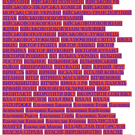
НАВЧАННЯ
ВІЙСЬКОВІ ПОЛОНЕНІ
ВІЙСЬКОВІ РФ
ВІЙСЬКОВО-ЛІКАРСЬКА КОМІСІЯ
ВІЙСЬКОВО-
МОРСЬКІ СИЛИ УКРАЇНИ
ВІЙСЬКОВО-ТРАНСПОРТНИЙ
ЛІТАК
ВІЙСЬКОВОЗОБОВ'ЯЗАНИЙ
ВІЙСЬКОВОЗОБОВ'ЯЗАНІ
ВІЙСЬКОВОЗОБОВ'ЯЗАНІ
ЖІНКИ
ВІЙСЬКОВОЗОБОВ'ЯЗАНІ ЧОЛОВІКИ
ВІЙСЬКОВОПОЛОНЕНІ
ВІЙСЬКОВОСЛУЖБОВЕЦЬ
ВІЙСЬКОВОСЛУЖБОВЦІ
ВІКДЛЮЧЕННЯ СВІТЛА
ВІКНА
ВІКНО
ВІКТОР ГРЕШТА
ВІКТОР ЛЯШКО
ВІКТОР
ЩЕРБИНА
ВІКТОР ЯНУКОВИЧ
ВІКТОРІЯ НУЛАНД
ВІКТОРІЯ РОЩИНА
ВІЛ
ВІЛЬНА УКРАЇНА
ВІЛЬНИЙ
ДОСТУП
ВІЛЬНЮС
ВІЛЬНЯНСЬК
ВІЛЬНЯНСЬКИЙ
РАЙОН
ВІННИЧЧИНА
ВІНУВАТЦІ
ВІРА
ВІРНИЙ ДРУГ
ВІРНІСТЬ
ВІРШ
ВІРЯНИ
ВІСБАДЕН
ВІТАЛІЙ КОВАЛЬ
ВІТАННЯ
ВІТЕР
ВІТРИНА МАГАЗИНУ
ВІТЧИЗНЯНЕ
ВИРОБНИЦТВО
ВІТЧИМ
ВІФНА З РФ
ВІЧНА ПАМ'ЯТЬ
ВІЧНИЙ ПОЛІТ
ВІЯЛОВІ ВІДКЛЮЧЕННЯ
ВКИД
ВКОНТАКТЕ
ВКОРОТИТИ ВІКУ
ВКОРОТИТИ СОБІ ВІКУ
ВЛАД ПОГОРЄЛОВ
ВЛАД ЯМА
ВЛАДА
ВЛАДА
ЗАПОРІЖЖЯ
Владимир Баранов
Владимир Буряк
Владимир
Зеленский
Владимир Кальцев
Владимир Крейденко
Владимир Рыкун
Владимир Серба
Владимир Хомутов
Владислав Криклий
Владислав Куценко
ВЛАДИСЛАВ
МАНГЕР
Владислав Мороко
ВЛАДИСЛАВ ПОГОРЄЛОВ
ВЛАСНА СПРАВА
ВЛАСНЕ ВИРОБНИЦТВО
ВЛАСНЕ