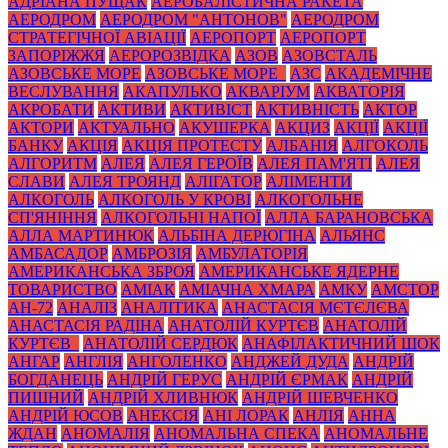
АДРІАНА ПУЩАК
АЕРОБАЛІСТИЧНА РАКЕТА
АЕРОДРОМ
АЕРОДРОМ "АНТОНОВ"
АЕРОДРОМ
СТРАТЕГІЧНОЇ АВІАЦІЇ
АЕРОПОРТ
АЕРОПОРТ
ЗАПОРІЖЖЯ
АЕРОРОЗВІДКА
АЗОВ
АЗОВСТАЛЬ
АЗОВСЬКЕ МОРЕ
АЗОВСЬКЕ МОРЕ_
АЗС
АКАДЕМІЧНЕ
ВЕСЛУВАННЯ
АКАПУЛЬКО
АКВАРІУМ
АКВАТОРІЯ
АКРОБАТИ
АКТИВИ
АКТИВІСТ
АКТИВНІСТЬ
АКТОР
АКТОРИ
АКТУАЛЬНО
АКУШЕРКА
АКЦИЗ
АКЦІЇ
АКЦІЇ
БАНКУ
АКЦІЯ
АКЦІЯ ПРОТЕСТУ
АЛБАНІЯ
АЛГОКОЛЬ
АЛГОРИТМ
АЛЕЯ
АЛЕЯ ГЕРОЇВ
АЛЕЯ ПАМ'ЯТІ
АЛЕЯ
СЛАВИ
АЛЕЯ ТРОЯНД
АЛІГАТОР
АЛІМЕНТИ
АЛКОГОЛЬ
АЛКОГОЛЬ У КРОВІ
АЛКОГОЛЬНЕ
СП'ЯНІННЯ
АЛКОГОЛЬНІ НАПОЇ
АЛЛА БАРАНОВСЬКА
АЛЛА МАРТИНЮК
АЛЬБІНА ДЕРЮГІНА
АЛЬЯНС
АМБАСАДОР
АМБРОЗІЯ
АМБУЛАТОРІЯ
АМЕРИКАНСЬКА ЗБРОЯ
АМЕРИКАНСЬКЕ ЯДЕРНЕ
ТОВАРИСТВО
АМІАК
АМІАЧНА ХМАРА
АМКУ
АМСТОР
АН-72
АНАЛІЗ
АНАЛІТИКА
АНАСТАСІЯ МЄТЄЛЄВА
АНАСТАСІЯ РАДІНА
АНАТОЛІЙ КУРТЄВ
АНАТОЛІЙ
КУРТЄВ_
АНАТОЛІЙ СЕРДЮК
АНАФІЛАКТИЧНИЙ ШОК
АНГАР
АНГЛІЯ
АНГОЛЕНКО
АНДЖЕЙ ДУДА
АНДРІЙ
БОГДАНЕЦЬ
АНДРІЙ ГЕРУС
АНДРІЙ ЄРМАК
АНДРІЙ
ПИШНИЙ
АНДРІЙ ХЛИВНЮК
АНДРІЙ ШЕВЧЕНКО
АНДРІЙ ЮСОВ
АНЕКСІЯ
АНІ ЛОРАК
АНЛІЯ
АННА
ЖДАН
АНОМАЛІЯ
АНОМАЛЬНА СПЕКА
АНОМАЛЬНЕ