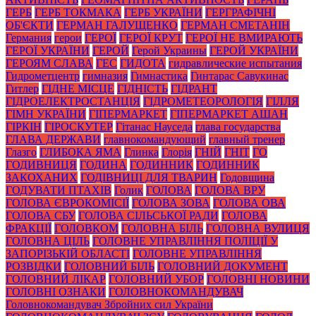
ГЕРБ
ГЕРБ ТОКМАКА
ГЕРБ УКРАЇНИ
ГЕРГРАФІЧНІ
ОБ'ЄКТИ
ГЕРМАН ГАЛУЩЕНКО
ГЕРМАН СМЕТАНІН
Германия
герои
ГЕРОЇ
ГЕРОЇ КРУТ
ГЕРОЇ НЕ ВМИРАЮТЬ
ГЕРОЇ УКРАЇНИ
ГЕРОЙ
Герой Украины
ГЕРОЙ УКРАЇНИ
ГЕРОЯМ СЛАВА
ГЕС
ГИДОТА
гидравлические испытания
Гидрометцентр
гимназия
Гимнастика
Гинтарас Савукинас
Гитлер
ГІДНЕ МІСЦЕ
ГІДНІСТЬ
ГІДРАНТ
ГІДРОЕЛЕКТРОСТАНЦІЯ
ГІДРОМЕТЕОРОЛОГІЯ
ГІЛЛЯ
ГІМН УКРАЇНИ
ГІПЕРМАРКЕТ
ГІПЕРМАРКЕТ АШАН
ГІРКІН
ГІРОСКУТЕР
Гітанас Науседа
глава государства
ГЛАВА ДЕРЖАВИ
главнокомандующий
главный тренер
Глазго
ГЛИБОКА ЯМА
Глинка
Глорія
ГНІЙ
ГНІТ
ГО
ГОДИВНИЦЯ
ГОДИНА
ГОДИННИК
ГОДИННИК
ЗАКОХАНИХ
ГОДІВНИЦІ ДЛЯ ТВАРИН
Годовщина
ГОДУВАТИ ПТАХІВ
Голик
ГОЛОВА
ГОЛОВА ВРУ
ГОЛОВА ЄВРОКОМІСІЇ
ГОЛОВА ЗОВА
ГОЛОВА ОВА
ГОЛОВА СБУ
ГОЛОВА СІЛЬСЬКОЇ РАДИ
ГОЛОВА
ФРАКЦІЇ
ГОЛОВКОМ
ГОЛОВНА БІЛЬ
ГОЛОВНА ВУЛИЦЯ
ГОЛОВНА ЦІЛЬ
ГОЛОВНЕ УПРАВЛІННЯ ПОЛІЦІЇ У
ЗАПОРІЗЬКІЙ ОБЛАСТІ
ГОЛОВНЕ УПРАВЛІННЯ
РОЗВІДКИ
ГОЛОВНИЙ БІЛЬ
ГОЛОВНИЙ ДОКУМЕНТ
ГОЛОВНИЙ ЛІКАР
ГОЛОВНИЙ УБОР
ГОЛОВНІ НОВИНИ
ГОЛОВНІ ОЗНАКИ
ГОЛОВНОКОМАНДУВАЧ
Головнокомандувач Збройних сил України