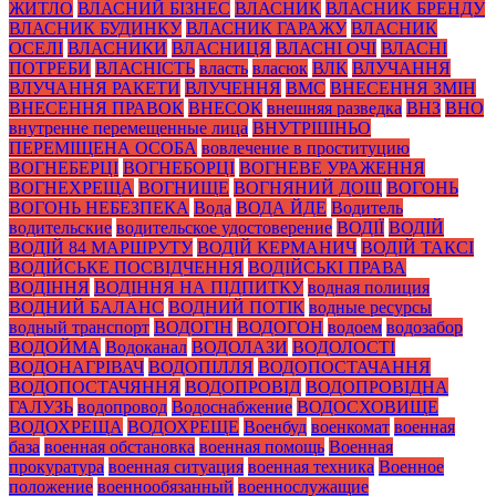
ЖИТЛО
ВЛАСНИЙ БІЗНЕС
ВЛАСНИК
ВЛАСНИК БРЕНДУ
ВЛАСНИК БУДИНКУ
ВЛАСНИК ГАРАЖУ
ВЛАСНИК
ОСЕЛІ
ВЛАСНИКИ
ВЛАСНИЦЯ
ВЛАСНІ ОЧІ
ВЛАСНІ
ПОТРЕБИ
ВЛАСНІСТЬ
власть
власюк
ВЛК
ВЛУЧАННЯ
ВЛУЧАННЯ РАКЕТИ
ВЛУЧЕННЯ
ВМС
ВНЕСЕННЯ ЗМІН
ВНЕСЕННЯ ПРАВОК
ВНЕСОК
внешняя разведка
ВНЗ
ВНО
внутренне перемещенные лица
ВНУТРІШНЬО
ПЕРЕМІЩЕНА ОСОБА
вовлечение в проституцию
ВОГНЕБЕРЦІ
ВОГНЕБОРЦІ
ВОГНЕВЕ УРАЖЕННЯ
ВОГНЕХРЕЩА
ВОГНИЩЕ
ВОГНЯНИЙ ДОЩ
ВОГОНЬ
ВОГОНЬ НЕБЕЗПЕКА
Вода
ВОДА ЙДЕ
Водитель
водительские
водительское удостоверение
ВОДІЇ
ВОДІЙ
ВОДІЙ 84 МАРШРУТУ
ВОДІЙ КЕРМАНИЧ
ВОДІЙ ТАКСІ
ВОДІЙСЬКЕ ПОСВІДЧЕННЯ
ВОДІЙСЬКІ ПРАВА
ВОДІННЯ
ВОДІННЯ НА ПІДПИТКУ
водная полиция
ВОДНИЙ БАЛАНС
ВОДНИЙ ПОТІК
водные ресурсы
водный транспорт
ВОДОГІН
ВОДОГОН
водоем
водозабор
ВОДОЙМА
Водоканал
ВОДОЛАЗИ
ВОДОЛОСТІ
ВОДОНАГРІВАЧ
ВОДОПІЛЛЯ
ВОДОПОСТАЧАННЯ
ВОДОПОСТАЧЯННЯ
ВОДОПРОВІД
ВОДОПРОВІДНА
ГАЛУЗЬ
водопровод
Водоснабжение
ВОДОСХОВИЩЕ
ВОДОХРЕЩА
ВОДОХРЕЩЕ
Военбуд
военкомат
военная
база
военная обстановка
военная помощь
Военная
прокуратура
военная ситуация
военная техника
Военное
положение
военнообязанный
военнослужащие