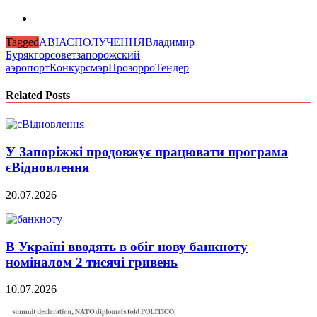
Tagged
АВІАСПОЛУЧЕННЯ
Владимир
Буряк
горсовет
запорожский
аэропорт
Конкурс
мэр
Прозорро
Тендер
Related Posts
У Запоріжжі продовжує працювати програма
єВідновлення
20.07.2026
В Україні вводять в обіг нову банкноту
номіналом 2 тисячі гривень
10.07.2026