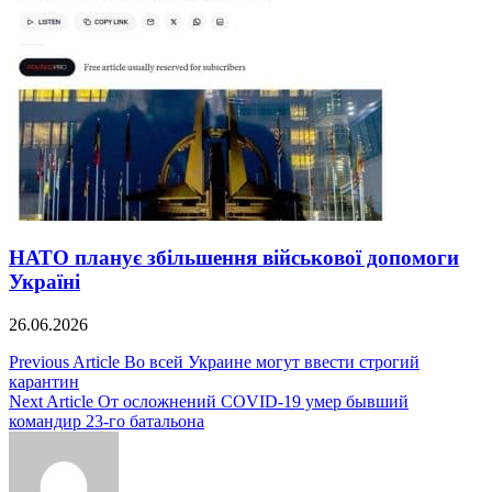
НАТО планує збільшення військової допомоги
Україні
26.06.2026
Навигация
Previous Article
Во всей Украине могут ввести строгий
карантин
по
Next Article
От осложнений COVID-19 умер бывший
записям
командир 23-го батальона