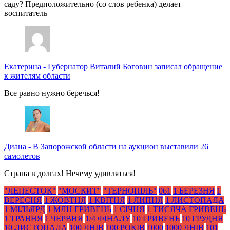
саду? Предположительно (со слов ребенка) делает
воспитатель
Екатерина
-
Губернатор Виталий Боговин записал обращение
к жителям области
Все равно нужно беречься!
Диана
-
В Запорожской области на аукцион выставили 26
самолетов
Страна в долгах! Нечему удивляться!
"ЛЕПЕСТОК"
"МОСКИТ"
"ТЕРНОПІЛЬ"
061
1 БЕРЕЗНЯ
1
ВЕРЕСНЯ
1 ЖОВТНЯ
1 КВІТНЯ
1 ЛИПНЯ
1 ЛИСТОПАДА
1 МІЛЬЯРД
1 МЛН ГРИВЕНЬ
1 СІЧНЯ
1 ТИСЯЧА ГРИВЕНЬ
1 ТРАВНЯ
1 ЧЕРВНЯ
1/4 ФІНАЛУ
10 ГРИВЕНЬ
10 ГРУДНЯ
10 ЛИСТОПАДА
100 ДНІВ
100 РОКІВ
1000
1000 ДНІВ
101