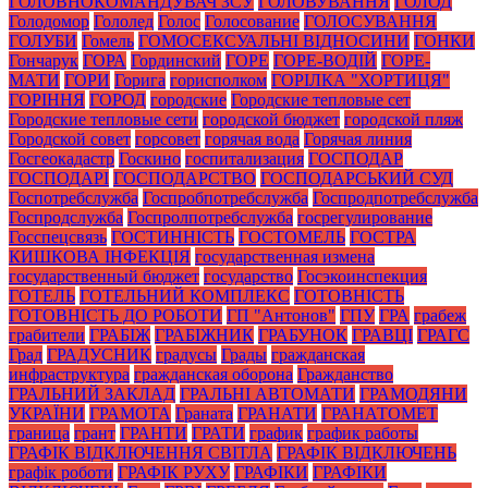
ГОЛОВНОКОМАНДУВАЧ ЗСУ
ГОЛОВУВАННЯ
ГОЛОД
Голодомор
Гололед
Голос
Голосование
ГОЛОСУВАННЯ
ГОЛУБИ
Гомель
ГОМОСЕКСУАЛЬНІ ВІДНОСИНИ
ГОНКИ
Гончарук
ГОРА
Гординский
ГОРЕ
ГОРЕ-ВОДІЙ
ГОРЕ-
МАТИ
ГОРИ
Горига
горисполком
ГОРІЛКА "ХОРТИЦЯ"
ГОРІННЯ
ГОРОД
городские
Городские тепловые сет
Городские тепловые сети
городской бюджет
городской пляж
Городской совет
горсовет
горячая вода
Горячая линия
Госгеокадастр
Госкино
госпитализация
ГОСПОДАР
ГОСПОДАРІ
ГОСПОДАРСТВО
ГОСПОДАРСЬКИЙ СУД
Госпотребслужба
Госпробпотребслужба
Госпродпотребслужба
Госпродслужба
Госпролпотребслужба
госрегулирование
Госспецсвязь
ГОСТИННІСТЬ
ГОСТОМЕЛЬ
ГОСТРА
КИШКОВА ІНФЕКЦІЯ
государственная измена
государственный бюджет
государство
Госэкоинспекция
ГОТЕЛЬ
ГОТЕЛЬНИЙ КОМПЛЕКС
ГОТОВНІСТЬ
ГОТОВНІСТЬ ДО РОБОТИ
ГП "Антонов"
ГПУ
ГРА
грабеж
грабители
ГРАБІЖ
ГРАБІЖНИК
ГРАБУНОК
ГРАВЦІ
ГРАГС
Град
ГРАДУСНИК
градусы
Грады
гражданская
инфраструктура
гражданская оборона
Гражданство
ГРАЛЬНИЙ ЗАКЛАД
ГРАЛЬНІ АВТОМАТИ
ГРАМОДЯНИ
УКРАЇНИ
ГРАМОТА
Граната
ГРАНАТИ
ГРАНАТОМЕТ
граница
грант
ГРАНТИ
ГРАТИ
график
график работы
ГРАФІК ВІДКЛЮЧЕННЯ СВІТЛА
ГРАФІК ВІДКЛЮЧЕНЬ
графік роботи
ГРАФІК РУХУ
ГРАФІКИ
ГРАФІКИ