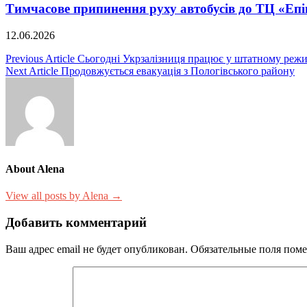
Тимчасове припинення руху автобусів до ТЦ «Епі
12.06.2026
Навигация
Previous Article
Сьогодні Укрзалізниця працює у штатному режи
Next Article
Продовжується евакуація з Пологівського району
по
записям
About Alena
View all posts by Alena →
Добавить комментарий
Ваш адрес email не будет опубликован.
Обязательные поля пом