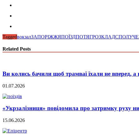
Tagged
вокзал
ЗАПОРІЖЖЯ
ПОЇЗД
ПОТЯГ
РОЗКЛАД
СПОЛУЧ
Related Posts
Ви колись бачили щоб трамваї їхали не вперед, 
01.07.2026
«Укрзалізниця» повідомила про затримку руху ни
15.06.2026