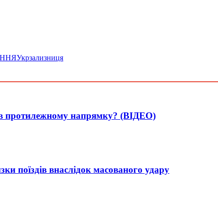
ЕННЯ
Укрзализниця
а в протилежному напрямку? (ВІДЕО)
зки поїздів внаслідок масованого удару