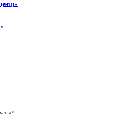
центр»
мі
ечены
*