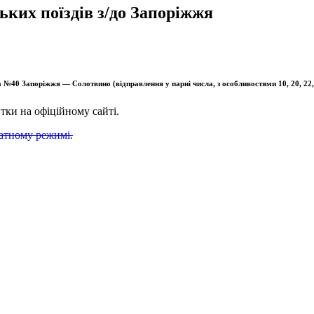
ких поїздів з/до Запоріжжя
а №40 Запоріжжя — Солотвино (відправлення у парні числа, з особливостями 10, 20, 22
тки на офіційному сайті.
атному режимі.