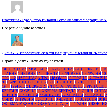
Екатерина
-
Губернатор Виталий Боговин записал обращение к
Все равно нужно беречься!
Диана
-
В Запорожской области на аукцион выставили 26 само
Страна в долгах! Нечему удивляться!
"ЛЕПЕСТОК"
"МОСКИТ"
"ТЕРНОПІЛЬ"
061
1 БЕРЕЗНЯ
1 
ТРАВНЯ
1 ЧЕРВНЯ
1/4 ФІНАЛУ
10 ГРИВЕНЬ
10 ГРУДНЯ
10
ТРО
112
116 БРИГАДА ТРО
118 ОМБР
12 ГРУДНЯ
12 ТРАВН
80
15-РІЧНИЙ ХЛОПЕЦЬ
1580
16 ЛИПНЯ
16 ЛЮТОГО
16 Т
1944
1994 РІК
2 ВЕРЕСНЯ
2 ТИСЯЧІ ГРИВЕНЬ
2-РІЧНА ДИ
БЕРЕЗНЯ
22 СІЧНЯ
23 ОКРЕМА БРИГАДА
23 СІЧНЯ
23 ТР
СЕРПНЯ
26 ЧЕРВНЯ
27 ЖОВТНЯ
27 МОВТНЯ
27 ТРАВНЯ
2
СІЧНЯ
29 ТРАВНЯ
3 ЖОВТНЯ
3 ЧЕРВНЯ
30 ВЕРЕСНЯ
30 К
ОКРЕМА МЕХАНІЗОВАНА БРИГАДА
5 ГРУДНЯ
5 ЖОВТН