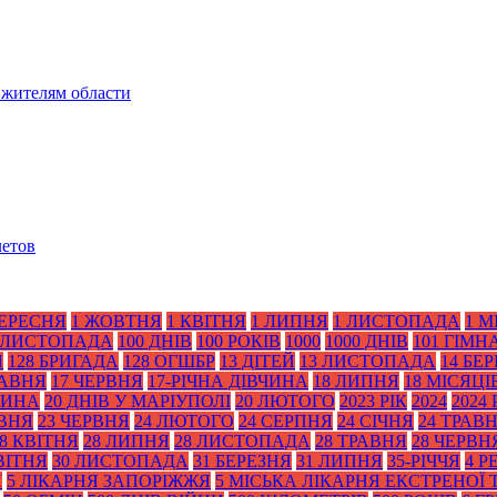
 жителям области
летов
ВЕРЕСНЯ
1 ЖОВТНЯ
1 КВІТНЯ
1 ЛИПНЯ
1 ЛИСТОПАДА
1 М
 ЛИСТОПАДА
100 ДНІВ
100 РОКІВ
1000
1000 ДНІВ
101 ГІМН
Я
128 БРИГАДА
128 ОГШБР
13 ДІТЕЙ
13 ЛИСТОПАДА
14 БЕ
РАВНЯ
17 ЧЕРВНЯ
17-РІЧНА ДІВЧИНА
18 ЛИПНЯ
18 МІСЯЦІ
ТИНА
20 ДНІВ У МАРІУПОЛІ
20 ЛЮТОГО
2023 РІК
2024
2024 
АВНЯ
23 ЧЕРВНЯ
24 ЛЮТОГО
24 СЕРПНЯ
24 СІЧНЯ
24 ТРАВ
8 КВІТНЯ
28 ЛИПНЯ
28 ЛИСТОПАДА
28 ТРАВНЯ
28 ЧЕРВН
ВІТНЯ
30 ЛИСТОПАДА
31 БЕРЕЗНЯ
31 ЛИПНЯ
35-РІЧЧЯ
4 Р
Я
5 ЛІКАРНЯ ЗАПОРІЖЖЯ
5 МІСЬКА ЛІКАРНЯ ЕКСТРЕНОЇ