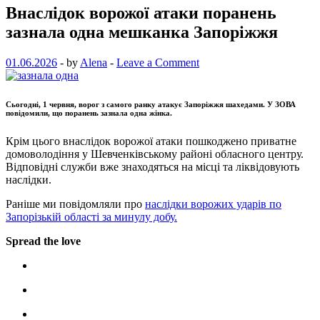
Внаслідок ворожої атаки поранень
зазнала одна мешканка Запоріжжя
01.06.2026
-
by
Alena
-
Leave a Comment
Сьогодні, 1 червня, ворог з самого ранку атакує Запоріжжя шахедами. У ЗОВА
повідомили, що поранень зазнала одна жінка.
Крім цього внаслідок ворожої атаки пошкоджено приватне
домоволодіння у Шевченківському районі обласного центру.
Відповідні служби вже знаходяться на місці та ліквідовують
наслідки.
Раніше ми повідомляли про
наслідки ворожих ударів по
Запорізькій області за минулу добу.
Spread the love