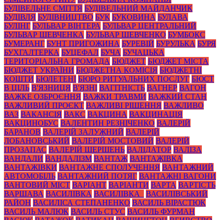
БУДІВЕЛЬНЕ СМІТТЯ
БУДІВЕЛЬНИЙ МАЙДАНЧИК
БУДІВЛЯ
БУДІВНИЦТВО
БУК
БУКОВИНА
БУЛАВА
БУЛІНГ
БУЛЬВАР ВІНТЕРА
БУЛЬВАР ЦЕНТРАЛЬНИЙ
БУЛЬВАР ШЕВЧЕНКА
БУЛЬВАР ШЕВЧЕНКО
БУМБОКС
БУМЕРАНГ
БУНТ ПРИГОЖИНА
БУРЕВІЙ
БУРУЛЬКА
БУРЯ
БУХГАЛТЕРКА
БУЦЕФАЛ
БУЧА
БУЧАЦЬКА
ТЕРИТОРІАЛЬНА ГРОМАДА
БЮДЖЕТ
БЮДЖЕТ МІСТА
БЮДЖЕТ УКРАЇНИ
БЮДЖЕТНА КОМІСІЯ
БЮДЖЕТНІ
КОШТИ
БЮЛЕТЕНІ
БЮРО РИТУАЛЬНИХ ПОСЛУГ
БЮСТ
В ЦІЛЬ
В'ЯЗНИЦЯ
В'ЯЗНІ
ВАГІТНІСТЬ
ВАГНЕР
ВАГОН
ВАЖКЕ ОЗБРОЄННЯ
ВАЖКИ ТРАВМИ
ВАЖКИЙ СТАН
ВАЖЛИВИЙ ПРОЄКТ
ВАЖЛИВІ РІШЕННЯ
ВАЖЛИВО
ВАЗ
ВАКАНСІЯ
ВАКС
ВАКЦИНА
ВАКЦИНАЦІЯ
ВАКЦИНОБУС
ВАЛЕНТИН РЕЗНІЧЕНКО
ВАЛЕРІЙ
БАРАНОВ
ВАЛЕРІЙ ЗАЛУЖНИЙ
ВАЛЕРІЙ
ЛОБАНОВСЬКИЙ
ВАЛЕРІЙ МОСТОВИЙ
ВАЛЕРІЙ
ПРОЗАПАС
ВАЛЕРІЙ ШЕРШЕНЬ
ВАЛІДАТОР
ВАЛІЗА
ВАНДАЛИ
ВАНДАЛІЗМ
ВАНТАЖ
ВАНТАЖІВКА
ВАНТАЖІВКИ
ВАНТАЖНЕ СПОЛУЧЕННЯ
ВАНТАЖНИЙ
АВТОМОБІЛЬ
ВАНТАЖНИЙ ПОТЯГ
ВАНТАЖНІ ВАГОНИ
ВАНТОВИЙ МІСТ
ВАРІАНТ
ВАРІАНТИ
ВАРТА
ВАРТІСТЬ
ВАРШАВА
ВАСИЛІВКА
ВАСИЛІВКА_
ВАСИЛІВСЬКИЙ
РАЙОН
ВАСИЛІСА СТЕПАНЕНКО
ВАСИЛЬ ВІРАСТЮК
ВАСИЛЬ МАЛЮК
ВАСИЛЬ СТУС
ВАСИЛЬ ФУРМАН