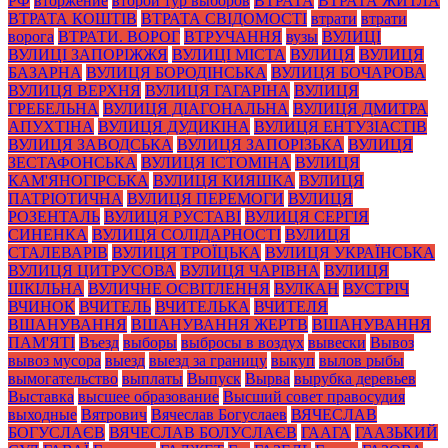
РФ
вторжение
второй тур выборов
ВТРАТА
ВТРАТА ЖИТЛА
ВТРАТА КОШТІВ
ВТРАТА СВІДОМОСТІ
втрати
втрати
ворога
ВТРАТИ. ВОРОГ
ВТРУЧАННЯ
вузы
ВУЛИЦІ
ВУЛИЦІ ЗАПОРІЖЖЯ
ВУЛИЦІ МІСТА
ВУЛИЦЯ
ВУЛИЦЯ
БАЗАРНА
ВУЛИЦЯ БОРОДІНСЬКА
ВУЛИЦЯ БОЧАРОВА
ВУЛИЦЯ ВЕРХНЯ
ВУЛИЦЯ ГАГАРІНА
ВУЛИЦЯ
ГРЕБЕЛЬНА
ВУЛИЦЯ ДІАГОНАЛЬНА
ВУЛИЦЯ ДМИТРА
АПУХТІНА
ВУЛИЦЯ ДУДИКІНА
ВУЛИЦЯ ЕНТУЗІАСТІВ
ВУЛИЦЯ ЗАВОДСЬКА
ВУЛИЦЯ ЗАПОРІЗЬКА
ВУЛИЦЯ
ЗЕСТАФОНСЬКА
ВУЛИЦЯ ІСТОМІНА
ВУЛИЦЯ
КАМ'ЯНОГІРСЬКА
ВУЛИЦЯ КИЯШКА
ВУЛИЦЯ
ПАТРІОТИЧНА
ВУЛИЦЯ ПЕРЕМОГИ
ВУЛИЦЯ
РОЗЕНТАЛЬ
ВУЛИЦЯ РУСТАВІ
ВУЛИЦЯ СЕРГІЯ
СИНЕНКА
ВУЛИЦЯ СОЛІДАРНОСТІ
ВУЛИЦЯ
СТАЛЕВАРІВ
ВУЛИЦЯ ТРОЇЦЬКА
ВУЛИЦЯ УКРАЇНСЬКА
ВУЛИЦЯ ЦИТРУСОВА
ВУЛИЦЯ ЧАРІВНА
ВУЛИЦЯ
ШКІЛЬНА
ВУЛИЧНЕ ОСВІТЛЕННЯ
ВУЛКАН
ВУСТРІЧ
ВЧИНОК
ВЧИТЕЛЬ
ВЧИТЕЛЬКА
ВЧИТЕЛЯ
ВШАНУВАННЯ
ВШАНУВАННЯ ЖЕРТВ
ВШАНУВАННЯ
ПАМ'ЯТІ
Въезд
выборы
выбросы в воздух
вывески
Вывоз
вывоз мусора
выезд
выезд за границу
выкуп
вылов рыбы
вымогательство
выплаты
Выпуск
Вырва
вырубка деревьев
Выставка
высшее образование
Высший совет правосудия
выходные
Вятрович
Вячеслав Богуслаев
ВЯЧЕСЛАВ
БОГУСЛАЄВ
ВЯЧЕСЛАВ БОЛУСЛАЄВ
ГААГА
ГААЗЬКИЙ