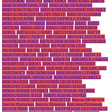
ЗАПОРІЖЖІ
ВИБУХИ
ВИБУХІВКА
ВИБУХОВА ХВИЛЯ
ВИБУХОВИЙ ПРИСТРІЙ
ВИБУХОВІ РЕЧОВИНИ
ВИБУХОВІ РОБОТИ
ВИБУХОНЕБЕЗПЕЧНИЙ ПРЕДМЕТ
ВИБУХОНЕБЕЗПЕЧНІ ПРЕДМЕТИ
ВИБУХОТЕХНІКИ
ВИБУХОТЕХНІКІ
ВИБУХОТЕХНІЧНА СЛУЖБА
ВИВЕДЕННЯ ГРОШЕЙ
ВИВЕРЖЕННЯ
ВИВІЗ
ВИВІЗ
ДИТИНИ
ВИВІЗ ОБРОЇ
ВИВІЗ СМІТТЯ
ВИВНОВОК
ВИВОЗ
ВИГНАЛА З ДОМУ
ВИГОТОВЛЕННЯ
ВИГУЛ
ТВАРИН
ВИД СПОРТУ
ВИДАННЯ
ВИДАЧА ПОСИЛОК
ВИДІЛЕННЯ ЗЕМЛІ
ВИДІЛЕННЯ КОШТІА
ВИДІЛЕННЯ
КОШТІВ
ВИДОБУВАННЯ
ВИДОБУТОК ГАЗУ
ВИДОВИЩЕ
ВИДРА
ВИЗВОЛЕННЯ
ВИЗНАННЯ
ВИЗНАЧНІ МІСЦЯ
ВИЇЗД
ВИЇЗД З УКРАЇНИ
ВИЇЗД ЗА
КОРДОН
ВИЇЗНА НАРАДА
ВИКИДИ
ВИКИНУВ З ВІКНА
ВИКИНУЛИ З ВІКНА
ВИКЛАДАЧ ІНФОРМАТИКИ
ВИКЛАДАЧИ
ВИКЛИК
ВИКЛИК ПОЛІЦІЇ
ВИКЛИК ПРО
ДОПОМОГУ
ВИКЛЮЧЕННЯ
ВИКОНАВЧА СЛУЖБА
ВИКОНАВЧИЙ ДИРЕКТОР
ВИКОНАВЧИЙ КОМІТЕТ
ВИКОНАННЯ
ВИКОНУЮЧИЙ ОБОВ'ЯЗКИ
ВИКОРИСТАННЯ
ВИКРАДАЧ
ВИКРАДЕННЯ
ВИКРАДЕННЯ АВТІВКИ
ВИКРАДЕННЯ ДИТИНИ
ВИКРАДЕННЯ ДІТЕЙ
ВИКРАДЕННЯ ЛЮДЕЙ
ВИКРАДЕННЯ ЛЮДИНИ
ВИКРИТТЯ
Виктор Медведчук
Виктор Приходько
Виктор Шершнев
Виктория Ратникова
ВИЛОВ РИБИ
ВИЛУЧЕННЯ
ВИЛУЧЕННЯ АВТОМОБІЛЯ