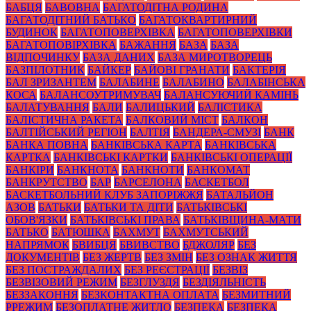
БАБЦЯ
БАВОВНА
БАГАТОДІТНА РОДИНА
БАГАТОДІТНИЙ БАТЬКО
БАГАТОКВАРТИРНИЙ
БУДИНОК
БАГАТОПОВЕРХІВКА
БАГАТОПОВЕРХІВКИ
БАГАТОПОВІРХІВКА
БАЖАННЯ
БАЗА
БАЗА
ВІДПОЧИНКУ
БАЗА ДАНИХ
БАЗА МИРОТВОРЕЦЬ
БАЗПІЛОТНИК
БАЙКЕР
БАЙОВІ ГРАНАТИ
БАКТЕРІЯ
БАЛ ЗРИЗАНТЕМ
БАЛАБИНЕ
БАЛАБИНО
БАЛАБІНСЬКА
КОСА
БАЛАНСОУТРИМУВАЧ
БАЛАНСУЮЧИЙ КАМІНЬ
БАЛАТУВАННЯ
БАЛИ
БАЛИЦЬКИЙ
БАЛІСТИКА
БАЛІСТИЧНА РАКЕТА
БАЛКОВИЙ МІСТ
БАЛКОН
БАЛТІЙСЬКИЙ РЕГІОН
БАЛТІЯ
БАНДЕРА-СМУЗІ
БАНК
БАНКА ПОВНА
БАНКІВСЬКА КАРТА
БАНКІВСЬКА
КАРТКА
БАНКІВСЬКІ КАРТКИ
БАНКІВСЬКІ ОПЕРАЦІЇ
БАНКІРИ
БАНКНОТА
БАНКНОТИ
БАНКОМАТ
БАНКРУТСТВО
БАР
БАРСЕЛОНА
БАСКЕТБОЛ
БАСКЕТБОЛЬНИЙ КЛУБ ЗАПОРІЖЖЯ
БАТАЛЬЙОН
АЗОВ
БАТЬКИ
БАТЬКИ ТА ДІТИ
БАТЬКІВСЬКІ
ОБОВ'ЯЗКИ
БАТЬКІВСЬКІ ПРАВА
БАТЬКІВЩИНА-МАТИ
БАТЬКО
БАТЮШКА
БАХМУТ
БАХМУТСЬКИЙ
НАПРЯМОК
БВИБЦЯ
БВИВСТВО
БДЖОЛЯР
БЕЗ
ДОКУМЕНТІВ
БЕЗ ЖЕРТВ
БЕЗ ЗМІН
БЕЗ ОЗНАК ЖИТТЯ
БЕЗ ПОСТРАЖДАЛИХ
БЕЗ РЕЄСТРАЦІЇ
БЕЗВІЗ
БЕЗВІЗОВИЙ РЕЖИМ
БЕЗГЛУЗДЯ
БЕЗДІЯЛЬНІСТЬ
БЕЗЗАКОННЯ
БЕЗКОНТАКТНА ОПЛАТА
БЕЗМИТНИЙ
РРЕЖИМ
БЕЗОПЛАТНЕ ЖИТЛО
БЕЗПЕКА
БЕЗПЕКА