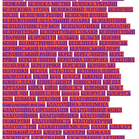
ДЕРЖАВИ
БЕЗПЕКА МІСТЯН
БЕЗПЕКА УКРАЇНИ
БЕЗПЕКОВА УГОДА
БЕЗПЕКОВИЙ ДОГОВІР
БЕЗПЕЧНЕ
МІСЦЕ
БЕЗПЕЧНЕ РІЗДВО
БЕЗПЕЧНІ ВУЛИЦІ
БЕЗПІЛОТНИЙ ЛЕТАЛЬНИЙ АПАРАТ
БЕЗПІЛОТНИК
БЕЗПІЛОТНИК ГУР МОУ
БЕЗПІЛОТНИКИ
БЕЗПЛАТНО
БЕЗПРИТУЛЬНІ
БЕЗПРИТУЛЬНІ СОБАКИ
БЕЗПРИТУЛЬНІ
ТВАРИНИ
БЕЗРОБІТТЯ
БЕЛЬБЕК
БЕЛЬГІЯ
БЕНЗИН
БЕНІН
БЕОМЕТРИЧНІ ДАНІ
БЕПЕЗПЕКА
БЕРДЯНСЬК
БЕРДЯНСЬКИЙ НАПРЯМОК
БЕРДЯНСЬКИЙ ПОРТ
БЕРДЯНСЬКИЙ РАЙОН
БЕРЕГ
БЕРЕГ ДНІПРА
БЕРЕГ
РІЧКИ
БЕРЕГИ ДНІПРА
БЕРЕГОВА ОХОРОНА
БЕРЕГОВА
ПОЗНАЧКА
БЕРЕЗ РІЧКИ
БЕРЕЗЕНЬ
БЕРЛІНСЬКІ
ПОДУШКИ
БЕСІДА
БЕТА-ТЕСТ
БЕТОННА ПЛИТА
БІБЛІОТЕКА
БІБЛІЯ
БІДА
БІДОСЯ
БІЖЕНЦІ
БІЗНЕС
БІЗНЕС-ПЛАН
БІЗНЕС-ЦЕНТР
БІЗНЕСМЕН
БІЙ ПІД
КРУТАМИ
БІЙКА
БІЙЦІ
БІЙЦІ ЗСУ
БІЛЕНЬКЕ
БІЛЕТ
БІЛИЙ ДІМ
БІЛИЙ СЛОН
Білогір'я
БІЛОРУСИ
БІЛОРУСЬ
БІЛЬ
БІЛЬМАК
БІТКОЇНИ
БК
БЛАГОВІЩЕННЯ
благодатний вогонь
БЛАГОДІЙНА ДОПОМОГА
БЛАГОДІЙНА ОРГАНІЗАЦІЯ
БЛАГОДІЙНИЙ ФОНД
БЛАГОДІЙНИК
БЛАГОДІЙНИКИ
БЛАГОДІЙНІ
ПОЖЕРТВИ
БЛАГОДІЙНІСТЬ
БЛАГОПОЛУЧЧЯ
БЛАГОУСТРІЙ
БЛАКИТНИЙ МІСЯЦЬ
БЛАНК
БЛЕКАУТ
БЛИЗЬКИЙ СХІД
БЛОГЕР
БЛОГЕРИ
БЛОКАДА
БЛОКПОСТ
БЛОКУВАННЯ
БЛОКУВАННЯ АКТИВІВ