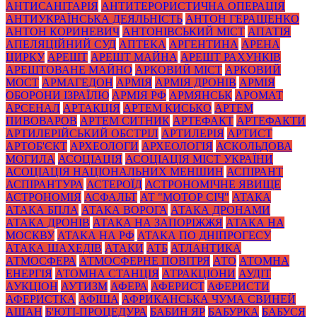
АНТИСАНІТАРІЯ
АНТИТЕРОРИСТИЧНА ОПЕРАЦІЯ
АНТИУКРАЇНСЬКА ДЕЯЛЬНІСТЬ
АНТОН ГЕРАЩЕНКО
АНТОН КОРИНЕВИЧ
АНТОНІВСЬКИЙ МІСТ
АПАТІЯ
АПЕЛЯЦІЙНИЙ СУД
АПТЕКА
АРГЕНТИНА
АРЕНА
ЦИРКУ
АРЕШТ
АРЕШТ МАЙНА
АРЕШТ РАХУНКІВ
АРЕШТОВАНЕ МАЙНО
АРКОВИЙ МІСТ
АРКОВИЙ
МОСТ
АРМАГЕДОН
АРМІЯ
АРМІЯ ДРОНІВ
АРМІЯ
ОБОРОНИ ІЗРАЇЛЮ
АРМІЯ РФ
АРМЯНСЬК
АРОМАТ
АРСЕНАЛ
АРТАКЦІЯ
АРТЕМ КИСЬКО
АРТЕМ
ПИВОВАРОВ
АРТЕМ СИТНИК
АРТЕФАКТ
АРТЕФАКТИ
АРТИЛЕРІЙСЬКИЙ ОБСТРІЛ
АРТИЛЕРІЯ
АРТИСТ
АРТОБ'ЄКТ
АРХЕОЛОГИ
АРХЕОЛОГІЯ
АСКОЛЬДОВА
МОГИЛА
АСОЦІАЦІЯ
АСОЦІАЦІЯ МІСТ УКРАЇНИ
АСОЦІАЦІЯ НАЦІОНАЛЬНИХ МЕНШИН
АСПІРАНТ
АСПІРАНТУРА
АСТЕРОЇД
АСТРОНОМІЧНЕ ЯВИЩЕ
АСТРОНОМІЯ
АСФАЛЬТ
АТ "МОТОР СІЧ"
АТАКА
АТАКА БПЛА
АТАКА ВОРОГА
АТАКА ДРОНАМИ
АТАКА ДРОНІВ
АТАКА НА ЗАПОРІЖЖЯ
АТАКА НА
МОСКВУ
АТАКА НА РФ
АТАКА ПО ДНІПРОГЕСУ
АТАКА ШАХЕДІВ
АТАКИ
АТБ
АТЛАНТИКА
АТМОСФЕРА
АТМОСФЕРНЕ ПОВІТРЯ
АТО
АТОМНА
ЕНЕРГІЯ
АТОМНА СТАНЦІЯ
АТРАКЦІОНИ
АУДІТ
АУКЦІОН
АУТИЗМ
АФЕРА
АФЕРИСТ
АФЕРИСТИ
АФЕРИСТКА
АФІША
АФРИКАНСЬКА ЧУМА СВИНЕЙ
АШАН
Б'ЮТІ-ПРОЦЕДУРА
БАБИН ЯР
БАБУРКА
БАБУСЯ