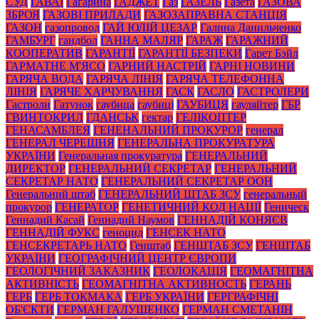
СУД
ГАВАЇ
Гагарина
ГАДЖЕТ
Газ
ГАЗЕЛЬ
Газета
ГАЗОВА
ЗБРОЯ
ГАЗОВІ ПРИЛАДИ
ГАЗОЗАПРАВНА СТАНЦІЯ
ГАЗОН
газопровод
ГАЙ ЮЛІЙ ЦЕЗАР
Галина Данильченко
ГАМБУРГ
гандбол
ГАННА МАЛЯР
ГАРАЖ
ГАРАЖНИЙ
КООПЕРАТИВ
ГАРАНТІЇ
ГАРАНТІЇ БЕЗПЕКИ
Гарет Бэйл
ГАРМАТНЕ М'ЯСО
ГАРНИЙ НАСТРІЙ
ГАРНІ НОВИНИ
ГАРЯЧА ВОДА
ГАРЯЧА ЛІНІЯ
ГАРЯЧА ТЕЛЕФОННА
ЛІНІЯ
ГАРЯЧЕ ХАРЧУВАННЯ
ГАСК
ГАСЛО
ГАСТРОЛЕРИ
Гастроли
Гатунок
гаубица
гаубиці
ГАУБИЦЯ
гауляйтер
ГБР
ГВИНТОКРИЛ
ГДАНСЬК
гектар
ГЕЛІКОПТЕР
ГЕНАСАМБЛЕЯ
ГЕНЕНАЛЬНИЙ ПРОКУРОР
генерал
ГЕНЕРАЛ ЧЕРЕШНЯ
ГЕНЕРАЛЬНА ПРОКУРАТУРА
УКРАЇНИ
Генеральная прокуратура
ГЕНЕРАЛЬНИЙ
ДИРЕКТОР
ГЕНЕРАЛЬНИЙ СЕКРЕТАР
ГЕНЕРАЛЬНИЙ
СЕКРЕТАР НАТО
ГЕНЕРАЛЬНИЙ СЕКРЕТАР ООН
Генеральний штаб
ГЕНЕРАЛЬНИЙ ШТАБ ЗСУ
генеральный
прокурор
ГЕНЕРАТОР
ГЕНЕТИЧНИЙ КОД НАЦІЇ
Геническ
Геннадий Касай
Геннадий Наумов
ГЕННАДІЙ КОНЯЄВ
ГЕННАДІЙ ФУКС
геноцид
ГЕНСЕК НАТО
ГЕНСЕКРЕТАРЬ НАТО
Генштаб
ГЕНШТАБ ЗСУ
ГЕНШТАБ
УКРАЇНИ
ГЕОГРАФІЧНИЙ ЦЕНТР ЄВРОПИ
ГЕОЛОГІЧНИЙ ЗАКАЗНИК
ГЕОЛОКАЦІЯ
ГЕОМАГНІТНА
АКТИВНІСТЬ
ГЕОМАГНІТНА АКТИВНОСТЬ
ГЕРАНЬ
ГЕРБ
ГЕРБ ТОКМАКА
ГЕРБ УКРАЇНИ
ГЕРГРАФІЧНІ
ОБ'ЄКТИ
ГЕРМАН ГАЛУЩЕНКО
ГЕРМАН СМЕТАНІН