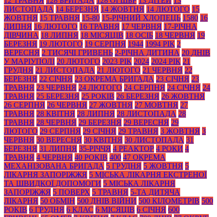
12 ТРАВНЯ
128 БРИГАДА
128 ОГШБР
13 ДІТЕЙ
13
ЛИСТОПАДА
14 БЕРЕЗНЯ
14 ЖОВТНЯ
14 ЛЮТОГО
15
ЖОВТНЯ
15 ТРАВНЯ
15-80
15-РІЧНИЙ ХЛОПЕЦЬ
1580
16
ЛИПНЯ
16 ЛЮТОГО
16 ТРАВНЯ
17 ЧЕРВНЯ
17-РІЧНА
ДІВЧИНА
18 ЛИПНЯ
18 МІСЯЦІВ
18 ОСІБ
18 ЧЕРВНЯ
19
БЕРЕЗНЯ
19 ЛЮТОГО
19 СЕРПНЯ
1944
1994 РІК
2
ВЕРЕСНЯ
2 ТИСЯЧІ ГРИВЕНЬ
2-РІЧНА ДИТИНА
20 ДНІВ
У МАРІУПОЛІ
20 ЛЮТОГО
2023 РІК
2024
2024 РІК
21
ГРУДНЯ
21 ЛИСТОПАДА
21 ЛЮТОГО
21 ЧЕРВНЯ
22
БЕРЕЗНЯ
22 СІЧНЯ
23 ОКРЕМА БРИГАДА
23 СІЧНЯ
23
ТРАВНЯ
23 ЧЕРВНЯ
24 ЛЮТОГО
24 СЕРПНЯ
24 СІЧНЯ
24
ТРАВНЯ
25 БЕРЕЗНЯ
25 РОКІВ
26 БЕРЕЗНЯ
26 ЖОВТНЯ
26 СЕРПНЯ
26 ЧЕРВНЯ
27 ЖОВТНЯ
27 МОВТНЯ
27
ТРАВНЯ
28 КВІТНЯ
28 ЛИПНЯ
28 ЛИСТОПАДА
28
ТРАВНЯ
28 ЧЕРВНЯ
29 БЕРЕЗНЯ
29 ВЕРЕСНЯ
29
ЛЮТОГО
29 СЕРПНЯ
29 СІЧНЯ
29 ТРАВНЯ
3 ЖОВТНЯ
3
ЧЕРВНЯ
30 ВЕРЕСНЯ
30 КВІТНЯ
30 ЛИСТОПАДА
31
БЕРЕЗНЯ
31 ЛИПНЯ
35-РІЧЧЯ
4 РЕАКТОР
4 РОКИ
4
ТРАВНЯ
4 ЧЕРВНЯ
40 РОКІВ
400
47 ОКРЕМА
МЕХАНІЗОВАНА БРИГАДА
5 ГРУДНЯ
5 ЖОВТНЯ
5
ЛІКАРНЯ ЗАПОРІЖЖЯ
5 МІСЬКА ЛІКАРНЯ ЕКСТРЕНОЇ
ТА ШВИДКОЇ ДОПОМОГИ
5 МІСЬКА ЛІКАРНЯ
ЗАПОРІЖЖЯ
5 ПОВЕРХ
5 ТРАВНЯ
5-ТА ДИТЯЧА
ЛІКАРНЯ
50 ОБМІН
500 ДНІВ ВІЙНИ
500 КІЛОМЕТРІВ
500
РОКІВ
6 ГРУДНЯ
6 КЛАС
6 МІСЯЦІВ
6 СІЧНЯ
600