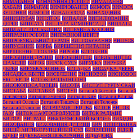
ВИМАГАННЯ
ВИМАГАННЯ ГРОШЕЙ
ВИМАГАННЯ
ХАБАРЯ
ВИМАГАЧІ
ВИМІРЮВАННЯ
ВИМОГА
ВИМОГА
ЗУПИНКИ
ВИМОГИ
ВИНАГОРОДА
ВИНАХІДНИК
ВИНИЩУВАЧ
ВИНЯТОК
ВИПАДОК
ВИПИЛЮВАННЯ
ДЕРЕВ
ВИПЛАТА
ВИПЛАТА КОМПЕНСАЦІЇ
ВИПЛАТИ
ВИПЛАТИ ВІЙСЬКОВИМ
ВИПРАВНА КОЛОНІЯ
ВИПРАВНІ РОБОТИ
ВИПРАВНОЙ ЦЕНТР
ВИПРОБУВАЛЬНИЙ ТЕРМІН
ВИПРОБУВАННЯ
ВИПУСК
ВИПУСКНИК
ВИРВА
ВИРІШЕННЯ ПИТАННЯ
ВИРІШЕННЯ ПРОБЛЕМ
ВИРОБИ
ВИРОБНИК
ВИРОБНИКИ ДРОНІВ
ВИРОБНИЦТВО
ВИРОБНИЦТВО
ШАХЕДІВ
ВИРОК
ВИРОК СУДУ
ВИРУБКА
ВИРУБКА
ДЕРЕВ
ВИРУБКА ЯЛИНОК
ВИСАДКА
ВИСАДКА ДЕРЕВ
ВИСАДКА КВІТІВ
ВИСЕЛЕННЯ
ВИСНОВОК
ВИСНОВОК
ЕКСТЕРТІВ
ВИСОКОВОЛЬТНІ ЛІНІЇ
ВИСОКОПОСАДОВЕЦЬ
ВИСОТА
ВИСПУП ГУРТУ СКАЙ
ВИСТАВА
ВИСТАВКА
ВИСТУП
Виталий Боговин
Виталий
Гончаренко
Виталий Змиенко
Виталий Ким
Виталий Кличко
Виталий Олешко
Виталий Тишечко
Виталий Толочек
Виталий Туринок
ВИТВІР МИСТЕЦТВА
ВИТОК
ВИТОК
ГАЗУ
ВИТОК НАФТОПРОДУКТІВ
ВИТОК РАДІАЦІЇ
ВИТОРГ
ВИТРАТИ
ВИФЛЕЄМСЬКИЙ ВОГОНЬ
ВИХІДНІ
ВИХОВАННЯ
ВИХОВАННЯ ДИТИНИ
ВИЧ
ВИШИВАНКА
ВИЩІЙ АНТИКОРУПЦІЙНИЙ СУД
ВИЯВЛЕННЯ
ВІДБІЙ
ВІДБІР
ВІДБУВАННЯ ПОКАРАННЯ
ВІДБУДОВА