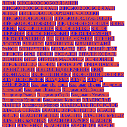
ЛІТАК
ВІЙСЬКОВОЗОБОВ'ЯЗАНИЙ
ВІЙСЬКОВОЗОБОВ'ЯЗАНІ
ВІЙСЬКОВОЗОБОВ'ЯЗАНІ
ЖІНКИ
ВІЙСЬКОВОЗОБОВ'ЯЗАНІ ЧОЛОВІКИ
ВІЙСЬКОВОПОЛОНЕНІ
ВІЙСЬКОВОСЛУЖБОВЕЦЬ
ВІЙСЬКОВОСЛУЖБОВЦІ
ВІКДЛЮЧЕННЯ СВІТЛА
ВІКНА
ВІКНО
ВІКТОР ГРЕШТА
ВІКТОР ЛЯШКО
ВІКТОР
ЩЕРБИНА
ВІКТОР ЯНУКОВИЧ
ВІКТОРІЯ НУЛАНД
ВІКТОРІЯ РОЩИНА
ВІЛ
ВІЛЬНА УКРАЇНА
ВІЛЬНИЙ
ДОСТУП
ВІЛЬНЮС
ВІЛЬНЯНСЬК
ВІЛЬНЯНСЬКИЙ
РАЙОН
ВІННИЧЧИНА
ВІНУВАТЦІ
ВІРА
ВІРНИЙ ДРУГ
ВІРНІСТЬ
ВІРШ
ВІРЯНИ
ВІСБАДЕН
ВІТАЛІЙ КОВАЛЬ
ВІТАННЯ
ВІТЕР
ВІТРИНА МАГАЗИНУ
ВІТЧИЗНЯНЕ
ВИРОБНИЦТВО
ВІТЧИМ
ВІФНА З РФ
ВІЧНА ПАМ'ЯТЬ
ВІЧНИЙ ПОЛІТ
ВІЯЛОВІ ВІДКЛЮЧЕННЯ
ВКИД
ВКОНТАКТЕ
ВКОРОТИТИ ВІКУ
ВКОРОТИТИ СОБІ ВІКУ
ВЛАД ПОГОРЄЛОВ
ВЛАД ЯМА
ВЛАДА
ВЛАДА
ЗАПОРІЖЖЯ
Владимир Баранов
Владимир Буряк
Владимир
Зеленский
Владимир Кальцев
Владимир Крейденко
Владимир Рыкун
Владимир Серба
Владимир Хомутов
Владислав Криклий
Владислав Куценко
ВЛАДИСЛАВ
МАНГЕР
Владислав Мороко
ВЛАДИСЛАВ ПОГОРЄЛОВ
ВЛАСНА СПРАВА
ВЛАСНЕ ВИРОБНИЦТВО
ВЛАСНЕ
ЖИТЛО
ВЛАСНИЙ БІЗНЕС
ВЛАСНИК
ВЛАСНИК БРЕНДУ
ВЛАСНИК БУДИНКУ
ВЛАСНИК ГАРАЖУ
ВЛАСНИК
ОСЕЛІ
ВЛАСНИКИ
ВЛАСНИЦЯ
ВЛАСНІ ОЧІ
ВЛАСНІ