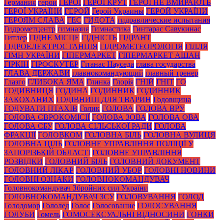
Германия
герои
ГЕРОЇ
ГЕРОЇ КРУТ
ГЕРОЇ НЕ ВМИРАЮТЬ
ГЕРОЇ УКРАЇНИ
ГЕРОЙ
Герой Украины
ГЕРОЙ УКРАЇНИ
ГЕРОЯМ СЛАВА
ГЕС
ГИДОТА
гидравлические испытания
Гидрометцентр
гимназия
Гимнастика
Гинтарас Савукинас
Гитлер
ГІДНЕ МІСЦЕ
ГІДНІСТЬ
ГІДРАНТ
ГІДРОЕЛЕКТРОСТАНЦІЯ
ГІДРОМЕТЕОРОЛОГІЯ
ГІЛЛЯ
ГІМН УКРАЇНИ
ГІПЕРМАРКЕТ
ГІПЕРМАРКЕТ АШАН
ГІРКІН
ГІРОСКУТЕР
Гітанас Науседа
глава государства
ГЛАВА ДЕРЖАВИ
главнокомандующий
главный тренер
Глазго
ГЛИБОКА ЯМА
Глинка
Глорія
ГНІЙ
ГНІТ
ГО
ГОДИВНИЦЯ
ГОДИНА
ГОДИННИК
ГОДИННИК
ЗАКОХАНИХ
ГОДІВНИЦІ ДЛЯ ТВАРИН
Годовщина
ГОДУВАТИ ПТАХІВ
Голик
ГОЛОВА
ГОЛОВА ВРУ
ГОЛОВА ЄВРОКОМІСІЇ
ГОЛОВА ЗОВА
ГОЛОВА ОВА
ГОЛОВА СБУ
ГОЛОВА СІЛЬСЬКОЇ РАДИ
ГОЛОВА
ФРАКЦІЇ
ГОЛОВКОМ
ГОЛОВНА БІЛЬ
ГОЛОВНА ВУЛИЦЯ
ГОЛОВНА ЦІЛЬ
ГОЛОВНЕ УПРАВЛІННЯ ПОЛІЦІЇ У
ЗАПОРІЗЬКІЙ ОБЛАСТІ
ГОЛОВНЕ УПРАВЛІННЯ
РОЗВІДКИ
ГОЛОВНИЙ БІЛЬ
ГОЛОВНИЙ ДОКУМЕНТ
ГОЛОВНИЙ ЛІКАР
ГОЛОВНИЙ УБОР
ГОЛОВНІ НОВИНИ
ГОЛОВНІ ОЗНАКИ
ГОЛОВНОКОМАНДУВАЧ
Головнокомандувач Збройних сил України
ГОЛОВНОКОМАНДУВАЧ ЗСУ
ГОЛОВУВАННЯ
ГОЛОД
Голодомор
Гололед
Голос
Голосование
ГОЛОСУВАННЯ
ГОЛУБИ
Гомель
ГОМОСЕКСУАЛЬНІ ВІДНОСИНИ
ГОНКИ