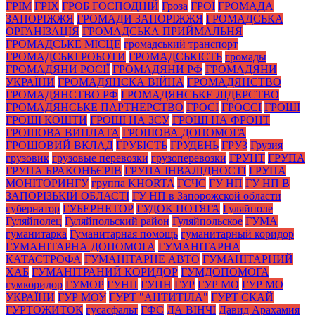
ГРІМ
ГРІХ
ГРОБ ГОСПОДНІЙ
Гроза
ГРОІ
ГРОМАДА
ЗАПОРІЖЖЯ
ГРОМАДИ ЗАПОРІЖЖЯ
ГРОМАДСЬКА
ОРГАНІЗАЦІЯ
ГРОМАДСЬКА ПРИЙМАЛЬНЯ
ГРОМАДСЬКЕ МІСЦЕ
громадський транспорт
ГРОМАДСЬКІ РОБОТИ
ГРОМАДСЬКІСТЬ
громады
ГРОМАДЯНИ РОСІЇ
ГРОМАДЯНИ РФ
ГРОМАДЯНИ
УКРАЇНИ
ГРОМАДЯНСКА ВІЙНА
ГРОМАДЯНСТВО
ГРОМАДЯНСТВО РФ
ГРОМАДЯНСЬКЕ ЛІДЕРСТВО
ГРОМАДЯНСЬКЕ ПАРТНЕРСТВО
ГРОСІ
ГРОССІ
ГРОШІ
ГРОШІ КОШТИ
ГРОШІ НА ЗСУ
ГРОШІ НА ФРОНТ
ГРОШОВА ВИПЛАТА
ГРОШОВА ДОПОМОГА
ГРОШОВИЙ ВКЛАД
ГРУБІСТЬ
ГРУДЕНЬ
ГРУЗ
Грузия
грузовик
грузовые перевозки
грузоперевозки
ГРУНТ
ГРУПА
ГРУПА БРАКОНЬЄРІВ
ГРУПА ІНВАЛІДНОСТІ
ГРУПА
МОНІТОРИНГУ
группа KHORTA
ГСЧС
ГУ НП
ГУ НП В
ЗАПОРІЗЬКІЙ ОБЛАСТІ
ГУ НП в Запорожской области
губернатор
ГУБЕРНЕТОР
ГУДОК ПОТЯГА
Гуляйполе
Гуляйполец
Гуляйпольский район
Гуляйпольское
ГУМА
гуманитарка
Гуманитарная помощь
гуманитарный коридор
ГУМАНІТАРНА ДОПОМОГА
ГУМАНІТАРНА
КАТАСТРОФА
ГУМАНІТАРНЕ АВТО
ГУМАНІТАРНИЙ
ХАБ
ГУМАНІТРАНИЙ КОРИДОР
ГУМДОПОМОГА
гумкоридор
ГУМОР
ГУНП
ГУПН
ГУР
ГУР МО
ГУР МО
УКРАЇНИ
ГУР МОУ
ГУРТ "АНТИТІЛА"
ГУРТ СКАЙ
ГУРТОЖИТОК
гусасфальт
ГФС
ДА ВІНЧІ
Давид Арахамия