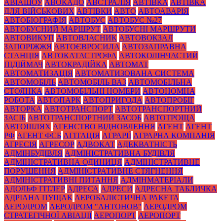
АВІАШОУ
АВОКАДО
АВСТРАЛІЯ
АВТІВКА
АВТІВКА
ДЛЯ ВІЙСЬКОВИХ
АВТІВКИ
АВТО
АВТОАВАРІЯ
АВТОБІОГРАФІЯ
АВТОБУС
АВТОБУС №27
АВТОБУСНИЙ МАРШРУТ
АВТОБУСНІ МАРШРУТИ
АВТОВИКУП
АВТОВЛАСНИК
АВТОВОКЗАЛ
ЗАПОРІЖЖЯ
АВТОЄВРОСИЛА
АВТОЗАПРАВНА
СТАНЦІЯ
АВТОКАТАСТРОФА
АВТОКОЛІНЧАСТИЙ
ПІДІЙМАЧ
АВТОКРАДІЙКА
АВТОМАТ
АВТОМАТИЗАЦІЯ
АВТОМАТИЗОВАНА СИСТЕМА
АВТОМОБІЛЬ
АВТОМОБІЛЬ ВАЗ
АВТОМОБІЛЬНА
СТОЯНКА
АВТОМОБІЛЬНІ НОМЕРИ
АВТОНОМНА
РОБОТА
АВТОПАРК
АВТОПРИГОДА
АВТОПРОБІГ
АВТОРКА
АВТОТРАНСПОРТ
АВТОТРАНСПОРТНИЙ
ЗАСІБ
АВТОТРАНСПОРТНИЙ ЗАСОБ
АВТОТРОЩА
АВТОШЛЯХ
АГЕНСТВО ВІДНОВЛЕННЯ
АГЕНТ
АГЕНТ
РФ
АГЕНТ ФСБ
АГІТАЦІЯ
АГРАРІЇ
АГРАРНА КОМПАНІЯ
АГРЕСІЯ
АГРЕСОР
АДВОКАТ
АДЕКВАТНІСТЬ
АДМІНБУДІВЛЯ
АДМІНІСТРАТИВНА БУДІВЛЯ
АДМІНІСТРАТИВНА ОДИНИЦЯ
АДМІНІСТРАТИВНЕ
ПОРУШЕННЯ
АДМІНІСТРАТИВНЕ СТЯГНЕННЯ
АДМІНІСТРАТИВНІ ПИТАННЯ
АДМІНМАТЕРІАЛИ
АДОЛЬФ ГІТЛЕР
АДРЕСА
АДРЕСИ
АДРЕСНА ТАБЛИЧКА
АДРІАНА ПУЩАК
АЕРОБАЛІСТИЧНА РАКЕТА
АЕРОДРОМ
АЕРОДРОМ "АНТОНОВ"
АЕРОДРОМ
СТРАТЕГІЧНОЇ АВІАЦІЇ
АЕРОПОРТ
АЕРОПОРТ