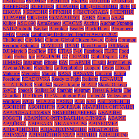
ГРИВЕНЬ
65 ОМБР
7 КВІТНЯ
7 КЛАС
700 ДНІВ
77 ОКРУГ
8 ВЕРЕСНЯ
8 СЕРПНЯ
8 ТРАВНЯ
800 ДНІВ ВІЙНИ
800+
81
ШКОЛА
9 БЕРЕЗНЯ
9 ГРУДНЯ
9 ЛИСТОПАДА
9 СЕРПНЯ
9 ТРАВНЯ
900 ДНІВ
96 МАРШРУТ
ABBA
Akıncı
AS-24
Killjoy
ASC 890
AstraZeneca
ATACMS
Auchan
Auchan Україна
BAD-2 robotic
Baykar
Bayraktar
Beatles
Black Нawk
Bloomberg
BMW
Caesar
Cambridge Dedicated Teacher Awards 2025
Challenger
City Mall
Clinton Global Citizen Award
Cobra
Common
Reporting Standart
COVID-19
DAAD
David Guetta
DJI Mavic
DJI Mavic 3
EcoFlow
EES
ETIAS
F-16
Facebook
FLiRT
Food
Train
Forbes
fpv
FPV-ДРОН
G7
GEPARD
Global Spirits
GPS
HIMARS
Instagram
iPhone
ISW
IT-АРМІЯ
IT-збій
Jerry Heil &
Alyona Alyona
Kızılelma
La Repubblica
Leopard
Lexus
Lifecell
Makarov
Mercedes
Mаil.гu
NASA
NASAMS
Omicron
Patriot
Poseidon
READOVKA
Ready to Fight
Reikartz
RENAULT
S.T.A.L.K.E.R
Saab 340
Save Ukraine
SCALP
Skoda Octavia
SkyUp
SpaceX
Stalker 5.0
Starship
telegram
Teresa & Maria
The
Guardian
The Times
The Washington Post
United24
Volkswagen
Windows
WOG
WTA 250
YASNO
А-50
А-95
АБІТУРІЄНТИ
АБОНЕНТ
АБОНЕНТИ
АБОРДАЖ
АВАРІЙНА СИТУАЦІЯ
АВАРІЙНА СЛУЖБА
АВАРІЙНІ ДЕРЕВА
АВАРІЙНІ
РОБОТИ
АВАРІЙНО-РЯТУВАЛЬНА СЛУЖБА
АВАРІЯ
АВДІЇВКА
АВІАБАЗА
АВІАБАЗА РФ
АВІАБОМБА
АВІАДВИГУНИ
АВІАСПОЛУЧЕННЯ
АВІАТРОЩА
АВІАУДАР
АВІАЦІЙНИЙ УДАР
АВІАЦІЯ
АВІАЦІЯ РФ