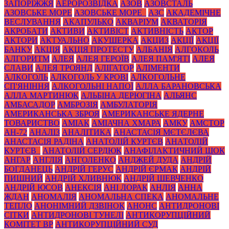
ЗАПОРІЖЖЯ
АЕРОРОЗВІДКА
АЗОВ
АЗОВСТАЛЬ
АЗОВСЬКЕ МОРЕ
АЗОВСЬКЕ МОРЕ_
АЗС
АКАДЕМІЧНЕ
ВЕСЛУВАННЯ
АКАПУЛЬКО
АКВАРІУМ
АКВАТОРІЯ
АКРОБАТИ
АКТИВИ
АКТИВІСТ
АКТИВНІСТЬ
АКТОР
АКТОРИ
АКТУАЛЬНО
АКУШЕРКА
АКЦИЗ
АКЦІЇ
АКЦІЇ
БАНКУ
АКЦІЯ
АКЦІЯ ПРОТЕСТУ
АЛБАНІЯ
АЛГОКОЛЬ
АЛГОРИТМ
АЛЕЯ
АЛЕЯ ГЕРОЇВ
АЛЕЯ ПАМ'ЯТІ
АЛЕЯ
СЛАВИ
АЛЕЯ ТРОЯНД
АЛІГАТОР
АЛІМЕНТИ
АЛКОГОЛЬ
АЛКОГОЛЬ У КРОВІ
АЛКОГОЛЬНЕ
СП'ЯНІННЯ
АЛКОГОЛЬНІ НАПОЇ
АЛЛА БАРАНОВСЬКА
АЛЛА МАРТИНЮК
АЛЬБІНА ДЕРЮГІНА
АЛЬЯНС
АМБАСАДОР
АМБРОЗІЯ
АМБУЛАТОРІЯ
АМЕРИКАНСЬКА ЗБРОЯ
АМЕРИКАНСЬКЕ ЯДЕРНЕ
ТОВАРИСТВО
АМІАК
АМІАЧНА ХМАРА
АМКУ
АМСТОР
АН-72
АНАЛІЗ
АНАЛІТИКА
АНАСТАСІЯ МЄТЄЛЄВА
АНАСТАСІЯ РАДІНА
АНАТОЛІЙ КУРТЄВ
АНАТОЛІЙ
КУРТЄВ_
АНАТОЛІЙ СЕРДЮК
АНАФІЛАКТИЧНИЙ ШОК
АНГАР
АНГЛІЯ
АНГОЛЕНКО
АНДЖЕЙ ДУДА
АНДРІЙ
БОГДАНЕЦЬ
АНДРІЙ ГЕРУС
АНДРІЙ ЄРМАК
АНДРІЙ
ПИШНИЙ
АНДРІЙ ХЛИВНЮК
АНДРІЙ ШЕВЧЕНКО
АНДРІЙ ЮСОВ
АНЕКСІЯ
АНІ ЛОРАК
АНЛІЯ
АННА
ЖДАН
АНОМАЛІЯ
АНОМАЛЬНА СПЕКА
АНОМАЛЬНЕ
ТЕПЛО
АНОНІМНИЙ ДЗВІНОК
АНОНС
АНТИДРОНОВІ
СІТКИ
АНТИДРОНОВІ ТУНЕЛІ
АНТИКОРУПЦІЙНИЙ
КОМІТЕТ ВР
АНТИКОРУПЦІЙНИЙ СУД