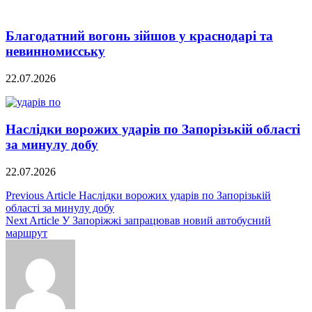
Благодатний вогонь зійшов у краснодарі та
невинномисську
22.07.2026
Наслідки ворожих ударів по Запорізькій області
за минулу добу
22.07.2026
Навигация
Previous Article
Наслідки ворожих ударів по Запорізькій
області за минулу добу
по
Next Article
У Запоріжжі запрацював новий автобусний
записям
маршрут