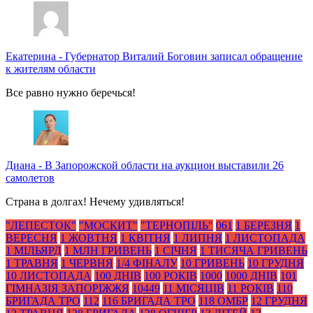
Екатерина
-
Губернатор Виталий Боговин записал обращение
к жителям области
Все равно нужно беречься!
Диана
-
В Запорожской области на аукцион выставили 26
самолетов
Страна в долгах! Нечему удивляться!
"ЛЕПЕСТОК"
"МОСКИТ"
"ТЕРНОПІЛЬ"
061
1 БЕРЕЗНЯ
1
ВЕРЕСНЯ
1 ЖОВТНЯ
1 КВІТНЯ
1 ЛИПНЯ
1 ЛИСТОПАДА
1 МІЛЬЯРД
1 МЛН ГРИВЕНЬ
1 СІЧНЯ
1 ТИСЯЧА ГРИВЕНЬ
1 ТРАВНЯ
1 ЧЕРВНЯ
1/4 ФІНАЛУ
10 ГРИВЕНЬ
10 ГРУДНЯ
10 ЛИСТОПАДА
100 ДНІВ
100 РОКІВ
1000
1000 ДНІВ
101
ГІМНАЗІЯ ЗАПОРІЖЖЯ
10449
11 МІСЯЦІВ
11 РОКІВ
110
БРИГАДА ТРО
112
116 БРИГАДА ТРО
118 ОМБР
12 ГРУДНЯ