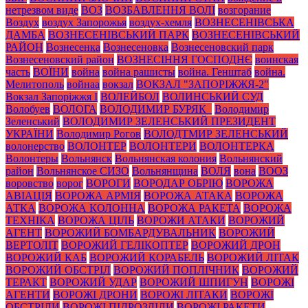
нетрезвом виде
ВОЗ
ВОЗБАВЛЕННЯ ВОЛІ
возгорание
Воздух
воздух Запорожья
воздух-хемля
ВОЗНЕСЕНІВСЬКА
ДАМБА
ВОЗНЕСЕНІВСЬКИЙ ПАРК
ВОЗНЕСЕНІВСЬКИЙ
РАЙОН
Вознесенка
Вознесеновка
Вознесеновский парк
Вознесеновский район
ВОЗНЕСІННЯ ГОСПОДНЄ
воинская
часть
ВОЇНИ
война
война рашисты
война. Генштаб
война.
Мелитополь
войнаа
вокзал
ВОКЗАЛ "ЗАПОРІЖЖЯ-2"
Вокзал Запоріжжя І
ВОЛЕЙБОЛ
ВОЛИНСЬКИЙ СУД
Волобуев
ВОЛОГА
ВОЛОДИМИР БУРЯК_
Володимир
Зеленський
ВОЛОДИМИР ЗЕЛЕНСЬКИЙ ПРЕЗИДЕНТ
УКРАЇНИ
Володимир Рогов
ВОЛОДТМИР ЗЕЛЕНСЬКИЙ
волонерство
ВОЛОНТЕР
ВОЛОНТЕРИ
ВОЛОНТЕРКА
Волонтеры
Вольнянск
Вольнянская колония
Вольнянский
район
Вольнянское СИЗО
Вольнянщина
ВОЛЯ
вона
ВООЗ
воровство
ворог
ВОРОГИ
ВОРОДАР ОБРІЮ
ВОРОЖА
АВІАЦІЯ
ВОРОЖА АРМІЯ
ВОРОЖА АТАКА
ВОРОЖА
АТКА
ВОРОЖА КОЛОННА
ВОРОЖА РАКЕТА
ВОРОЖА
ТЕХНІКА
ВОРОЖА ЦІЛЬ
ВОРОЖИ АТАКИ
ВОРОЖИЙ
АГЕНТ
ВОРОЖИЙ БОМБАРДУВАЛЬНИК
ВОРОЖИЙ
ВЕРТОЛІТ
ВОРОЖИЙ ГЕЛІКОПТЕР
ВОРОЖИЙ ДРОН
ВОРОЖИЙ КАБ
ВОРОЖИЙ КОРАБЕЛЬ
ВОРОЖИЙ ЛІТАК
ВОРОЖИЙ ОБСТРІЛ
ВОРОЖИЙ ПОПЛІЧНИК
ВОРОЖИЙ
ТЕРАКТ
ВОРОЖИЙ УДАР
ВОРОЖИЙ ШПИГУН
ВОРОЖІ
АГЕНТИ
ВОРОЖІ ДРОНИ
ВОРОЖІ ЛІТАКИ
ВОРОЖІ
ОБСТРІЛИ
ВОРОЖІ ПІДРОЗДІЛИ
ВОРОЖІ РАКЕТИ