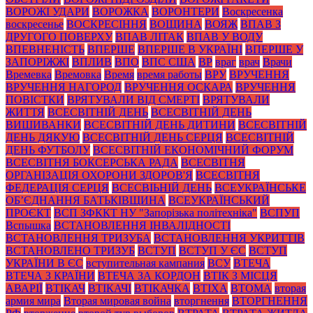
ВОРОЖІ УДАРИ
ВОРОЖКА
ВОРОНТЕРИ
Воскресенка
воскресенье
ВОСКРЕСІННЯ
ВОЩИНА
ВОЯЖ
ВПАВ З
ДРУГОГО ПОВЕРХУ
ВПАВ ЛІТАК
ВПАВ У ВОДУ
ВПЕВНЕНІСТЬ
ВПЕРШЕ
ВПЕРШЕ В УКРАЇНІ
ВПЕРШЕ У
ЗАПОРІЖЖІ
ВПЛИВ
ВПО
ВПС США
ВР
враг
врач
Врачи
Времевка
Времовка
Время
время работы
ВРУ
ВРУЧЕННЯ
ВРУЧЕННЯ НАГОРОД
ВРУЧЕННЯ ОСКАРА
ВРУЧЕННЯ
ПОВІСТКИ
ВРЯТУВАЛИ ВІД СМЕРТІ
ВРЯТУВАЛИ
ЖИТТЯ
ВСЕСВІТНІЙ ДЕНЬ
ВСЕСВІТНІЙ ДЕНЬ
ВИШИВАНКИ
ВСЕСВІТНІЙ ДЕНЬ ДИТИНИ
ВСЕСВІТНІЙ
ДЕНЬ ДЯКУЮ
ВСЕСВІТНІЙ ДЕНЬ СЕРЦЯ
ВСЕСВІТНІЙ
ДЕНЬ ФУТБОЛУ
ВСЕСВІТНІЙ ЕКОНОМІЧНИЙ ФОРУМ
ВСЕСВІТНЯ БОКСЕРСЬКА РАДА
ВСЕСВІТНЯ
ОРГАНІЗАЦІЯ ОХОРОНИ ЗДОРОВ'Я
ВСЕСВІТНЯ
ФЕДЕРАЦІЯ СЕРЦЯ
ВСЕСВІЬНІЙ ДЕНЬ
ВСЕУКРАЇНСЬКЕ
ОБ’ЄДНАННЯ БАТЬКІВЩИНА
ВСЕУКРАЇНСЬКИЙ
ПРОЄКТ
ВСП ЗФККТ НУ "Запорізька політехніка"
ВСПУП
Вспышка
ВСТАНОВЛЕННЯ ІНВАЛІДНОСТІ
ВСТАНОВЛЕННЯ ТРИЗУБА
ВСТАНОВЛЕННЯ УКРИТТІВ
ВСТАНОВЛЕНО ТРИЗУБ
ВСТУП
ВСТУП У ЄС
ВСТУП
УКРАЇНИ В ЄС
вступительная кампания
ВСУ
ВТЕЧА
ВТЕЧА З КРАЇНИ
ВТЕЧА ЗА КОРДОН
ВТІК З МІСЦЯ
АВАРІЇ
ВТІКАЧ
ВТІКАЧІ
ВТІКАЧКА
ВТІХА
ВТОМА
вторая
армия мира
Вторая мировая война
вторгнення
ВТОРГНЕННЯ