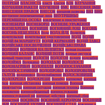
ПОТРЕБИ
ВЛАСНІСТЬ
власть
власюк
ВЛК
ВЛУЧАННЯ
ВЛУЧАННЯ РАКЕТИ
ВЛУЧЕННЯ
ВМС
ВНЕСЕННЯ ЗМІН
ВНЕСЕННЯ ПРАВОК
ВНЕСОК
внешняя разведка
ВНЗ
ВНО
внутренне перемещенные лица
ВНУТРІШНЬО
ПЕРЕМІЩЕНА ОСОБА
вовлечение в проституцию
ВОГНЕБЕРЦІ
ВОГНЕБОРЦІ
ВОГНЕВЕ УРАЖЕННЯ
ВОГНЕХРЕЩА
ВОГНИЩЕ
ВОГНЯНИЙ ДОЩ
ВОГОНЬ
ВОГОНЬ НЕБЕЗПЕКА
Вода
ВОДА ЙДЕ
Водитель
водительские
водительское удостоверение
ВОДІЇ
ВОДІЙ
ВОДІЙ 84 МАРШРУТУ
ВОДІЙ КЕРМАНИЧ
ВОДІЙ ТАКСІ
ВОДІЙСЬКЕ ПОСВІДЧЕННЯ
ВОДІЙСЬКІ ПРАВА
ВОДІННЯ
ВОДІННЯ НА ПІДПИТКУ
водная полиция
ВОДНИЙ БАЛАНС
ВОДНИЙ ПОТІК
водные ресурсы
водный транспорт
ВОДОГІН
ВОДОГОН
водоем
водозабор
ВОДОЙМА
Водоканал
ВОДОЛАЗИ
ВОДОЛОСТІ
ВОДОНАГРІВАЧ
ВОДОПІЛЛЯ
ВОДОПОСТАЧАННЯ
ВОДОПОСТАЧЯННЯ
ВОДОПРОВІД
ВОДОПРОВІДНА
ГАЛУЗЬ
водопровод
Водоснабжение
ВОДОСХОВИЩЕ
ВОДОХРЕЩА
ВОДОХРЕЩЕ
Военбуд
военкомат
военная
база
военная обстановка
военная помощь
Военная
прокуратура
военная ситуация
военная техника
Военное
положение
военнообязанный
военнослужащие
военнослужащий рф
военные действия
военный сбор
Военстрой
ВОЄНКОМ
ВОЄННИЙ АЕРОДРОМ
ВОЄННИЙ
ЗБІР
ВОЄННИЙ ЗЛОЧИН
ВОЄННИЙ СТАН
вождение в