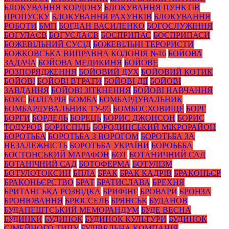
БЛОКУВАННЯ КОРДОНУ
БЛОКУВАННЯ ПУНКТІВ
ПРОПУСКУ
БЛОКУВАННЯ РАХУНКІВ
БЛОКУВАННЯ
РОБОТИ
БМП
БОГДАН ВАСИЛЕНКО
БОГОСЛУЖІННЯ
БОГУЛАЄВ
БОГУСЛАЄВ
БОЄПРИПАС
БОЄПРИПАСИ
БОЖЕВІЛЬНИЙ СУСІД
БОЖЕВІЛЬНІ ТЕРОРИСТИ
БОЖКОВСЬКА ВИПРАВНА КОЛОНІЯ №16
БОЙОВА
ЗАДАЧА
БОЙОВА МЕДИКИНЯ
БОЙОВЕ
РОЗПОРЯДЖЕННЯ
БОЙОВИЙ ДУХ
БОЙОВИЙ КОТИК
БОЙОВІ
БОЙОВІ ВТРАТИ
БОЙОВІ ДІЇ
БОЙОВІ
ЗАВДАННЯ
БОЙОВІ ЗІТКНЕННЯ
БОЙОВІ НАВЧАННЯ
БОКС
БОЛГАРІЯ
БОМБА
БОМБАРДУВАЛЬНИК
БОМБАРДУВАЛЬНИК ТУ-95
БОМБОСХОВИЩЕ
БОРГ
БОРГИ
БОРДЕЛЬ
БОРЕЦЬ
БОРИС ДЖОНСОН
БОРИС
ТОДУРОВ
БОРИСПІЛЬ
БОРОДИНСЬКИЙ МІКРОРАЙОН
БОРОТЬБА
БОРОТЬБА З ВОРОГОМ
БОРОТЬБА ЗА
НЕЗАЛЕЖНІСТЬ
БОРОТЬБА УКРАЇНИ
БОРОЬББА
БОСТОНСЬКИЙ МАРАФОН
БОТ
БОТАНИЧНИЙ САД
БОТАНІЧНИЙ САД
БОТОФЕРМА
БОТУЛІЗМ
БОТУЛОТОКСИН
БПЛА
БРАК
БРАК КАДРІВ
БРАКОНЬЄР
БРАКОНЬЄРСТВО
БРАТ
БРАТИСЛАВА
БРЕХНЯ
БРИТАНСЬКА РОЗВІДКА
БРИФІНГ
БРОВАРИ
БРОНЗА
БРОНЮВАННЯ
БРЮССЕЛЬ
БРЯНСЬК
БУДАНОВ
БУДАПЕШТСЬКИЙ МЕМОРАНДУМ
БУДЕ ВЕСНА
БУДИНКИ
БУДИНОК
БУДИНОК КУЛЬТУРИ
БУДИНОК
СІМЕЙНОГО ТИПУ
БУДІВЕЛЬНА КОМПАНІЯ