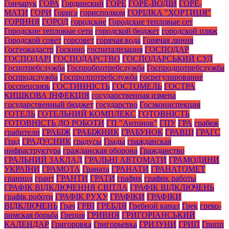
Гончарук
ГОРА
Гординский
ГОРЕ
ГОРЕ-ВОДІЙ
ГОРЕ-
МАТИ
ГОРИ
Горига
горисполком
ГОРІЛКА "ХОРТИЦЯ"
ГОРІННЯ
ГОРОД
городские
Городские тепловые сет
Городские тепловые сети
городской бюджет
городской пляж
Городской совет
горсовет
горячая вода
Горячая линия
Госгеокадастр
Госкино
госпитализация
ГОСПОДАР
ГОСПОДАРІ
ГОСПОДАРСТВО
ГОСПОДАРСЬКИЙ СУД
Госпотребслужба
Госпробпотребслужба
Госпродпотребслужба
Госпродслужба
Госпролпотребслужба
госрегулирование
Госспецсвязь
ГОСТИННІСТЬ
ГОСТОМЕЛЬ
ГОСТРА
КИШКОВА ІНФЕКЦІЯ
государственная измена
государственный бюджет
государство
Госэкоинспекция
ГОТЕЛЬ
ГОТЕЛЬНИЙ КОМПЛЕКС
ГОТОВНІСТЬ
ГОТОВНІСТЬ ДО РОБОТИ
ГП "Антонов"
ГПУ
ГРА
грабеж
грабители
ГРАБІЖ
ГРАБІЖНИК
ГРАБУНОК
ГРАВЦІ
ГРАГС
Град
ГРАДУСНИК
градусы
Грады
гражданская
инфраструктура
гражданская оборона
Гражданство
ГРАЛЬНИЙ ЗАКЛАД
ГРАЛЬНІ АВТОМАТИ
ГРАМОДЯНИ
УКРАЇНИ
ГРАМОТА
Граната
ГРАНАТИ
ГРАНАТОМЕТ
граница
грант
ГРАНТИ
ГРАТИ
график
график работы
ГРАФІК ВІДКЛЮЧЕННЯ СВІТЛА
ГРАФІК ВІДКЛЮЧЕНЬ
графік роботи
ГРАФІК РУХУ
ГРАФІКИ
ГРАФІКИ
ВІДКЛЮЧЕНЬ
Грач
ГРВІ
ГРЕБЛЯ
Гребной канал
Грек
греко-
римская борьба
Греция
ГРИВНЯ
ГРИГОРІАНСЬКИЙ
КАЛЕНДАР
Григоровка
Григорьевка
ГРИЗУНИ
ГРИП
Грипп