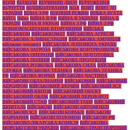
ВОДИ
ВІДХОДИ
ВІДЧИНИВ ДВЕРІ
ВІДЧУЖЕННЯ
ВІДЧУТТЯ
ВІДШКОДУВАННЯ
ВІЗА
ВІЗИТ
ВІЗИТ ДО
УКРАЇНИ
ВІЗНА З РФ
ВІЗОВИЙ РЕЖИМ
ВІЗЬКА БУХТА
ВІЙГА
Війна
ВІЙНА В РФ
ВІЙНА В УКРАЇНЕ
ВІЙНА В
УКРАЇНІ
ВІЙНА В УКРАНІ
ВІЙНА З РФ
ВІЙНА З РФ
ПОВНОМАСШТАБНЕ ВТОРГНЕННЯ
ВІЙСЬКА
ВІЙСЬККОМ
ВІЙСЬККОМАТ
ВІЙСЬКОВА АГРЕСІЯ
ВІЙСЬКОВА АДМІНІСТРАЦІЯ
ВІЙСЬКОВА АМУНІЦІЯ
військова допомога
ВІЙСЬКОВА ДОПОМОГА УКРАЇНІ
ВІЙСЬКОВА ЗАГРОЗА
ВІЙСЬКОВА КОНТРРОЗВІДКА
ВІЙСЬКОВА ОПЕРАЦІЯ
ВІЙСЬКОВА ПІДГОТОВКА
ВІЙСЬКОВА ПОЛІЦІЯ
ВІЙСЬКОВА ПРОДУКЦІЯ
ВІЙСЬКОВА РОЗВІДКА
ВІЙСЬКОВА СИЛА
ВІЙСЬКОВА
СЛУЖБА
ВІЙСЬКОВА ТЕХНІКА
ВІЙСЬКОВА ТЕХНІКА
РФ
ВІЙСЬКОВА ФОРМА
ВІЙСЬКОВА ЧАСТИНА
ВІЙСЬКОВЕ ОБЛАДНАННЯ
ВІЙСЬКОВИЙ
ВІЙСЬКОВИЙ
АЕРОДРОМ
ВІЙСЬКОВИЙ ЗЛОЧИН
ВІЙСЬКОВИЙ ЗСУ
ВІЙСЬКОВИЙ КВІТОК
ВІЙСЬКОВИЙ ОБ'ЄКТ
ВІЙСЬКОВИЙ ОБЛІК
ВІЙСЬКОВИЙ ПЕРЕВОРОТ
ВІЙСЬКОВИЙ СТАН
ВІЙСЬКОВИЙ ТАБІР
ВІЙСЬКОВИЙ
ШПИТАЛЬ
ВІЙСЬКОВІ
ВІЙСЬКОВІ АВТОМОБІЛІ
ВІЙСЬКОВІ ЗСУ
ВІЙСЬКОВІ КОРАБЛІ
ВІЙСЬКОВІ
НАВЧАННЯ
ВІЙСЬКОВІ ПОЛОНЕНІ
ВІЙСЬКОВІ РФ
ВІЙСЬКОВО-ЛІКАРСЬКА КОМІСІЯ
ВІЙСЬКОВО-
МОРСЬКІ СИЛИ УКРАЇНИ
ВІЙСЬКОВО-ТРАНСПОРТНИЙ