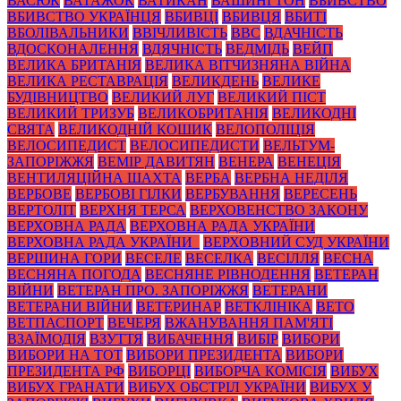
ВАСЮК
ВАТАЖОК
ВАТИКАН
ВАШИНГТОН
ВБИВСТВО
ВБИВСТВО УКРАЇНЦЯ
ВБИВЦІ
ВБИВЦЯ
ВБИТІ
ВБОЛІВАЛЬНИКИ
ВВІЧЛИВІСТЬ
ВВС
ВДАЧНІСТЬ
ВДОСКОНАЛЕННЯ
ВДЯЧНІСТЬ
ВЕДМІДЬ
ВЕЙП
ВЕЛИКА БРИТАНІЯ
ВЕЛИКА ВІТЧИЗНЯНА ВІЙНА
ВЕЛИКА РЕСТАВРАЦІЯ
ВЕЛИКДЕНЬ
ВЕЛИКЕ
БУДІВНИЦТВО
ВЕЛИКИЙ ЛУГ
ВЕЛИКИЙ ПІСТ
ВЕЛИКИЙ ТРИЗУБ
ВЕЛИКОБРИТАНІЯ
ВЕЛИКОДНІ
СВЯТА
ВЕЛИКОДНІЙ КОШИК
ВЕЛОПОЛІЦІЯ
ВЕЛОСИПЕДИСТ
ВЕЛОСИПЕДИСТИ
ВЕЛЬТУМ-
ЗАПОРІЖЖЯ
ВЕМІР ДАВИТЯН
ВЕНЕРА
ВЕНЕЦІЯ
ВЕНТИЛЯЦІЙНА ШАХТА
ВЕРБА
ВЕРБНА НЕДІЛЯ
ВЕРБОВЕ
ВЕРБОВІ ГІЛКИ
ВЕРБУВАННЯ
ВЕРЕСЕНЬ
ВЕРТОЛІТ
ВЕРХНЯ ТЕРСА
ВЕРХОВЕНСТВО ЗАКОНУ
ВЕРХОВНА РАДА
ВЕРХОВНА РАДА УКРАЇНИ
ВЕРХОВНА РАДА УКРАЇНИ_
ВЕРХОВНИЙ СУД УКРАЇНИ
ВЕРШИНА ГОРИ
ВЕСЕЛЕ
ВЕСЕЛКА
ВЕСІЛЛЯ
ВЕСНА
ВЕСНЯНА ПОГОДА
ВЕСНЯНЕ РІВНОДЕННЯ
ВЕТЕРАН
ВІЙНИ
ВЕТЕРАН ПРО. ЗАПОРІЖЖЯ
ВЕТЕРАНИ
ВЕТЕРАНИ ВІЙНИ
ВЕТЕРИНАР
ВЕТКЛІНІКА
ВЕТО
ВЕТПАСПОРТ
ВЕЧЕРЯ
ВЖАНУВАННЯ ПАМ'ЯТІ
ВЗАЇМОДІЯ
ВЗУТТЯ
ВИБАЧЕННЯ
ВИБІР
ВИБОРИ
ВИБОРИ НА ТОТ
ВИБОРИ ПРЕЗИДЕНТА
ВИБОРИ
ПРЕЗИДЕНТА РФ
ВИБОРЦІ
ВИБОРЧА КОМІСІЯ
ВИБУХ
ВИБУХ ГРАНАТИ
ВИБУХ ОБСТРІЛ УКРАЇНИ
ВИБУХ У