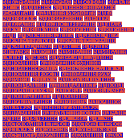
ВІДВІДУВАННЯ
ВІДВІДУВАЧІ
ВІДВОЗ ВОДИ
ВІДДАЛИ
ЖИТТЯ
ВІДДІЛЕННЯ
ВІДДІЛЕННЯ СОЦІАЛЬНОЇ
РЕАБІЛІТАЦІЇ
ВІДДІЛЕННЯ УКРПОШТИ
ВІДЕО
ВІДЕОЗВ'ЯЗОК
ВІДЕОЗВЕРНЕННЯ
ВІДЕОІГРИ
ВІДЕОСАПИС
ВІДЕОСПОСТЕРЕЖЕННЯ
ВІДЗНАКА
ВІДКАТ
ВІДКЛИКАННЯ
ВІДКЛЮЧЕННЯ
ВІДКЛЮЧЕННЯ
ВОДИ
ВІДКЛЮЧЕННЯ СВІТЛА
ВІДКРИВАЄ ДВЕРІ
ВІДКРИТА ТЕРИТОРІЯ
ВІДКРИТЕ ТРЕНУВАННЯ
ВІДКРИТІ ВОДОЙМИ
ВІДКРИТТЯ
ВІДКРИТТЯ
ВИСТАВКИ
ВІДЛУННЯ
ВІДМИВАННЯ
ВІДМИВАННЯ
ГРОШЕЙ
ВІДМОВА
ВІДМОВА ВІД СПАДЩИНИ
ВІДНОВЛЕННЯ
ВІДНОВЛЕННЯ БУДИНКІВ
ВІДНОВЛЕННЯ ЖИТЛА
ВІДНОВЛЕННЯ НА ПОСАДІ
ВІДНОВЛЕННЯ РОБОТИ
ВІДНОВЛЕННЯ РУХУ
ВІДОМОСТІ
ВІДПЛАТА
ВІДПОВА ВІД ПАЛІННЯ
ВІДПОВІДАЛЬНИЙ
ВІДПОВІДАЛЬНІСТЬ
ВІДПОВІДІ
ВІДПОВІДНІ СЛУЖБИ
ВІДПОВІДЬ
ВІДПОВІДЬ МЕРУ
ВІДПОВІПАЛЬНІСТЬ
ВІДПОВЛЕННЯ
ВІДПОЧИВАЛЬНИКИ
ВІДПОЧИНОК
ВІДПОЧИНОК
ЗАПОРІЖЖЯ
ВІДПОЧІНОК У ЗАПОРІЖЖІ
ВІДПРАВЛЕННЯ
ВІДПРАВЛЕННЯ ПОТЯГА
ВІДРАДНЕ
ВІДРИВ
ВІДРЯДЖЕННЯ
ВІДСТАВКА
ВІДСТАНЬ
ВІДСТОЮВАННЯ ІНТЕРЕСІВ
ВІДСТОЯВ ІНТЕРЕСИ
ВІДСТРОЧКА
ВІДСУТНІСТЬ
ВІДСУТНІСТЬ ВОДИ
ВІДСУТНІСТЬ ДОКУМЕНТІВ
ВІДХИЛЕННЯ
ВІДХОД