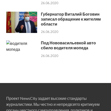
26.06.2020
Губернатор Виталий Боговин
записал обращение к жителям
области
26.06.2020
Под Нововасильевкой авто
сбило водителя мопеда
26.06.2020
Проект NewsCity задает высокие стандарты
журналистики. Мы честно и непредвзято критикуем
органы местного самоуправления, политиков и