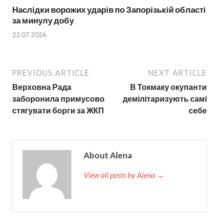
Наслідки ворожих ударів по Запорізькій області
за минулу добу
22.07.2026
PREVIOUS ARTICLE
NEXT ARTICLE
Верховна Рада
В Токмаку окупанти
заборонила примусово
демілітаризують самі
стягувати борги за ЖКП
себе
About Alena
View all posts by Alena →