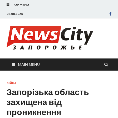
TOP MENU
08.08.2026
New
Новости
Запорожья
све
Запорожск
области
сегодня.
нов
События
MAIN MENU
Запорожья
Зап
коррупция,
политика,
сег
дтп, новос
ВІЙНА
Запорізька область
спорта
захищена від
проникнення